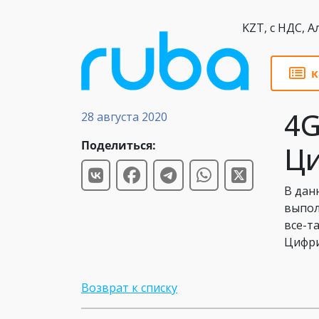
KZT,
к
Обзоры
4G
28 августа 2020
Поделиться:
Ци
В дан
выпол
все-т
Цифри
Возврат к списку