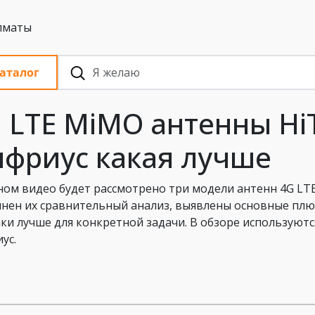
 с НДС, Алматы
аталог
 LTE MiMO антенны HiT
фриус какая лучше
ном видео будет рассмотрено три модели антенн 4G LT
нен их сравнительный анализ, выявлены основные плюс
аки лучше для конкретной задачи. В обзоре используются
ус.