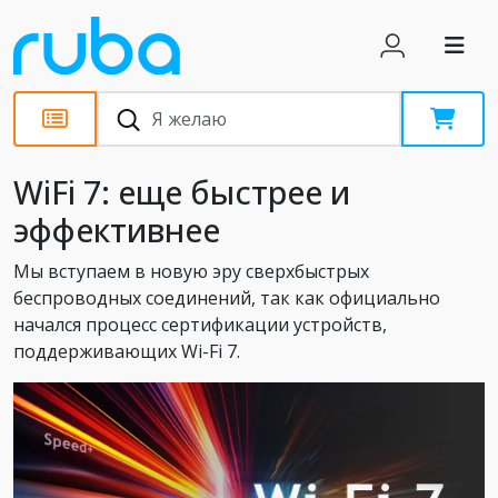
Новости
WiFi 7: еще быстрее и
эффективнее
Мы вступаем в новую эру сверхбыстрых
беспроводных соединений, так как официально
начался процесс сертификации устройств,
поддерживающих Wi-Fi 7.