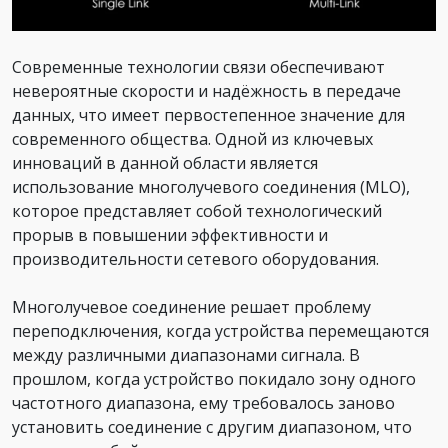
Современные технологии связи обеспечивают
невероятные скорости и надёжность в передаче
данных, что имеет первостепенное значение для
современного общества. Одной из ключевых
инноваций в данной области является
использование многолучевого соединения (MLO),
которое представляет собой технологический
прорыв в повышении эффективности и
производительности сетевого оборудования.
Многолучевое соединение решает проблему
переподключения, когда устройства перемещаются
между различными диапазонами сигнала. В
прошлом, когда устройство покидало зону одного
частотного диапазона, ему требовалось заново
установить соединение с другим диапазоном, что