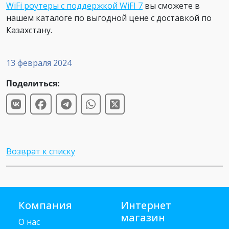
WiFi роутеры с поддержкой WiFI 7
вы сможете в
нашем каталоге по выгодной цене с доставкой по
Казахстану.
13 февраля 2024
Поделиться:
Возврат к списку
Компания
Интернет
магазин
О нас