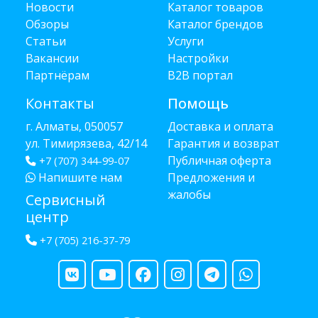
Новости
Каталог товаров
Обзоры
Каталог брендов
Статьи
Услуги
Вакансии
Настройки
Партнёрам
B2B портал
Контакты
Помощь
г. Алматы, 050057
Доставка и оплата
ул. Тимирязева, 42/14
Гарантия и возврат
Публичная оферта
+7 (707) 344-99-07
Напишите нам
Предложения и
жалобы
Сервисный
центр
+7 (705) 216-37-79