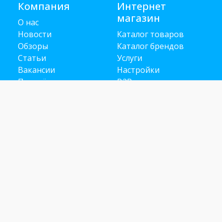
Компания
Интернет
магазин
О нас
Новости
Каталог товаров
Обзоры
Каталог брендов
Статьи
Услуги
Вакансии
Настройки
Партнёрам
B2B портал
Контакты
Помощь
г. Алматы, 050057
Доставка и оплата
ул. Тимирязева, 42/14
Гарантия и возврат
Публичная оферта
+7 (707) 344-99-07
Напишите нам
Предложения и
жалобы
Сервисный
центр
+7 (705) 216-37-79