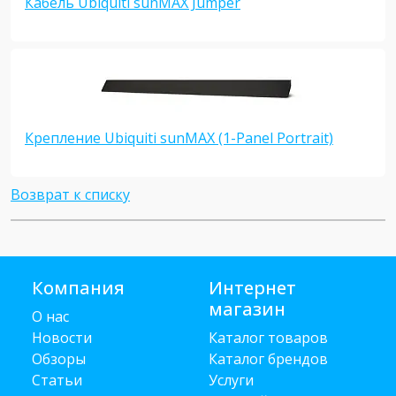
Кабель Ubiquiti sunMAX Jumper
Крепление Ubiquiti sunMAX (1-Panel Portrait)
Возврат к списку
Компания
Интернет
магазин
О нас
Новости
Каталог товаров
Обзоры
Каталог брендов
Статьи
Услуги