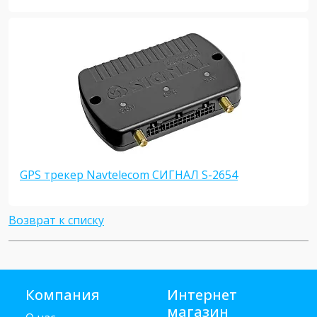
GPS трекер Navtelecom СИГНАЛ S-2654
Возврат к списку
Компания
Интернет
магазин