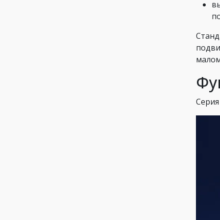
в
п
Станд
подви
малом
Фу
Серия