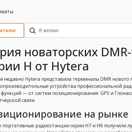
 с НДС, Алматы
аталог
рия новаторских DMR
рии H от Hytera
м недавно Hytera представила терминалы DMR нового п
опроизводительные устройства профессиональной ра
 функций — от систем позиционирования GPS и Глонас
тчерской связи.
зиционирование на рынке
 портативные радиостанции серии H7 и H6 получили лу