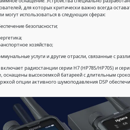
аммное оснащение. Устройства специально разработаны
ователей, для которых критически важно всегда остават
и могут использоваться в следующих сферах:
беспечение безопасности;
ергетика;
ранспортное хозяйство;
оммунальные услуги и другие отрасли, связанные с раз
 включает радиостанции серии H7 (HP785/HP705) и сери
е, оснащены высокоемкой батареей с длительным сроко
ржкой опции активного шумоподавления DSP обеспеч