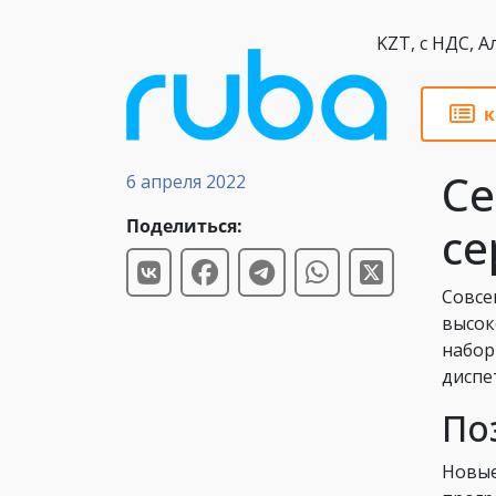
KZT,
к
Новости
Се
6 апреля 2022
Поделиться:
се
Совсе
высок
набор
диспе
По
Новые