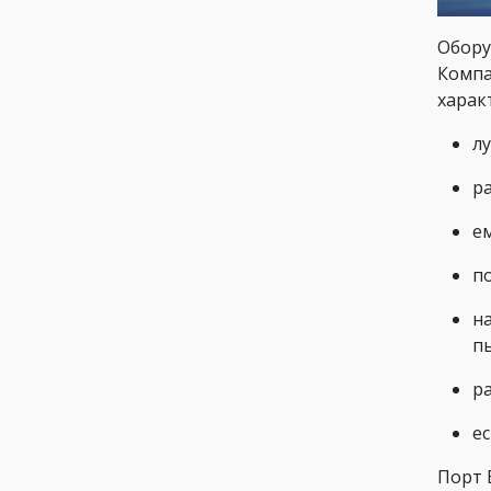
Обору
Компа
харак
лу
р
е
п
н
п
ра
е
Порт 