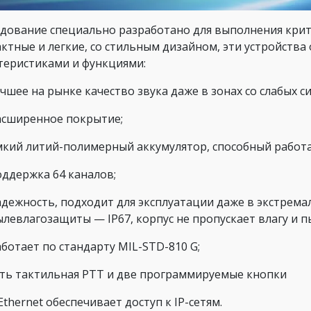
дование специально разработано для выполнения крит
ктные и легкие, со стильным дизайном, эти устройст
теристиками и функциями:
чшее на рынке качество звука даже в зонах со слабых си
асширенное покрытие;
мкий литий-полимерный аккумулятор, способный работат
оддержка 64 каналов;
адежность, подходит для эксплуатации даже в экстрема
ылевлагозащиты — IP67, корпус не пропускает влагу и п
ботает по стандарту MIL-STD-810 G;
сть тактильная РТТ и две программируемые кнопки
Ethernet обеспечивает доступ к IP-сетям.