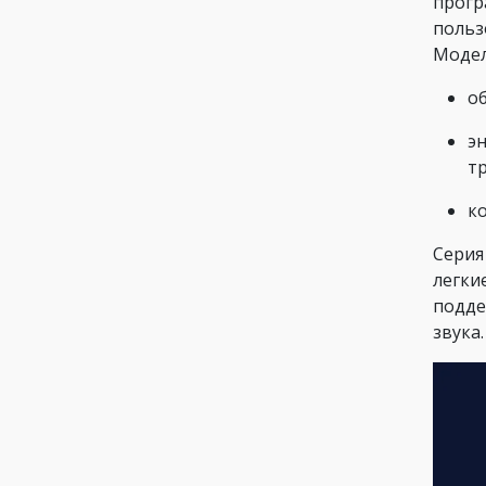
прогр
польз
Модел
о
эн
т
к
Серия
легки
подде
звука.