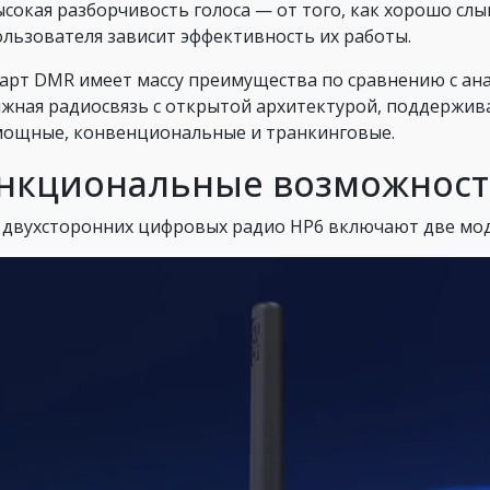
ысокая разборчивость голоса — от того, как хорошо сл
ользователя зависит эффективность их работы.
арт DMR имеет массу преимущества по сравнению с ан
жная радиосвязь с открытой архитектурой, поддержив
ощные, конвенциональные и транкинговые.
нкциональные возможности
 двухсторонних цифровых радио HP6 включают две мод