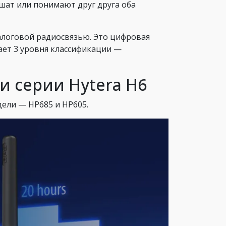
ышат или понимают друг друга оба
алоговой радиосвязью. Это цифровая
ает 3 уровня классификации —
 серии Hytera H6
ели — HP685 и HP605.