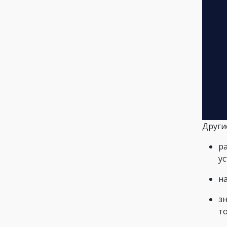
Други
р
у
н
з
то