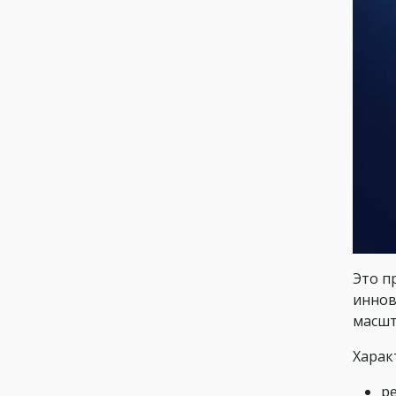
Это п
иннов
масшт
Харак
р