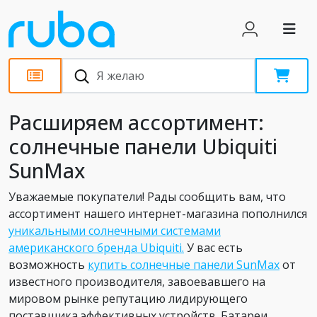
Новости
Расширяем ассортимент:
солнечные панели Ubiquiti
SunMax
Уважаемые покупатели! Рады сообщить вам, что
ассортимент нашего интернет-магазина пополнился
уникальными солнечными системами
американского бренда Ubiquiti.
У вас есть
возможность
купить солнечные панели SunMax
от
известного производителя, завоевавшего на
мировом рынке репутацию лидирующего
поставщика эффективных устройств. Батареи