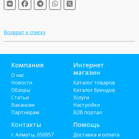
Возврат к списку
Компания
Интернет
магазин
О нас
Новости
Каталог товаров
Обзоры
Каталог брендов
Статьи
Услуги
Вакансии
Настройки
Партнёрам
B2B портал
Контакты
Помощь
г. Алматы, 050057
Доставка и оплата