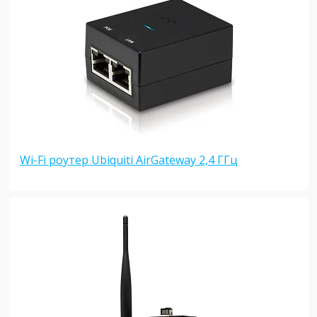
Wi-Fi роутер Ubiquiti AirGateway 2,4 ГГц