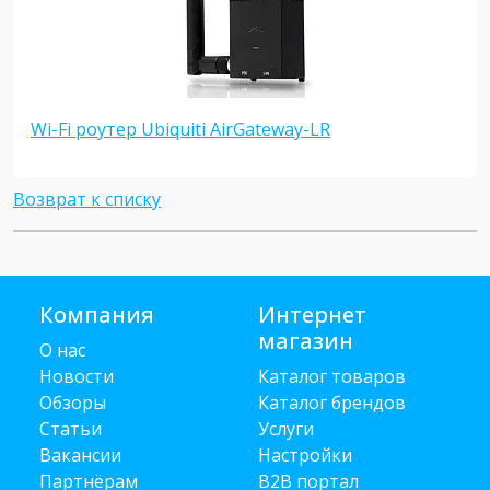
Wi-Fi роутер Ubiquiti AirGateway-LR
Возврат к списку
Компания
Интернет
магазин
О нас
Новости
Каталог товаров
Обзоры
Каталог брендов
Статьи
Услуги
Вакансии
Настройки
Партнёрам
B2B портал