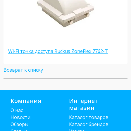
Wi-Fi точка доступа Ruckus ZoneFlex 7762-T
Возврат к списку
Компания
Интернет
магазин
О нас
Новости
Каталог товаров
Обзоры
Каталог брендов