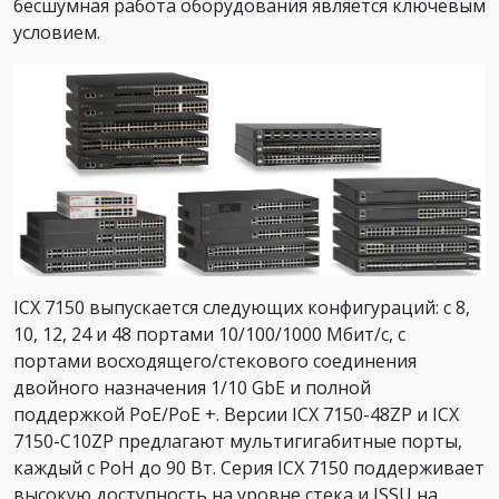
бесшумная работа оборудования является ключевым
условием.
ICX 7150 выпускается следующих конфигураций: с 8,
10, 12, 24 и 48 портами 10/100/1000 Мбит/с, с
портами восходящего/стекового соединения
двойного назначения 1/10 GbE и полной
поддержкой PoE/PoE +. Версии ICX 7150-48ZP и ICX
7150-C10ZP предлагают мультигигабитные порты,
каждый с PoH до 90 Вт. Серия ICX 7150 поддерживает
высокую доступность на уровне стека и ISSU на