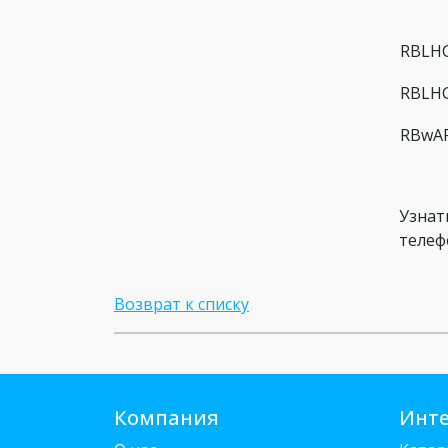
RBLHG
RBLHG
RBwAP
Узнат
телеф
Возврат к списку
Компания
Инте