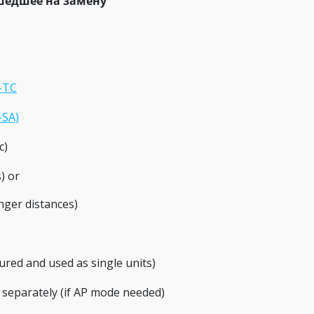
шедшее на замену
-TC
-SA)
c)
) or
ger distances)
red and used as single units)
eparately (if AP mode needed)