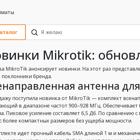
 с НДС, Алматы
аталог
винки Mikrotik: обно
ва MikroTik анонсирует новинки. На этот раз представл
 поклонники бренда.
енаправленная антенна для
дажу поступила новинка от MikroTik — комплект всена
ающий в диапазоне частот 900–928 МГц. Обеспечивает
ла. Пиковое усиление составляет 6,5 Дб. По сравнению
с более компактных размеров без ущерба мощности.
плекте идет прочный кабель SMA длиной 1 м и механич