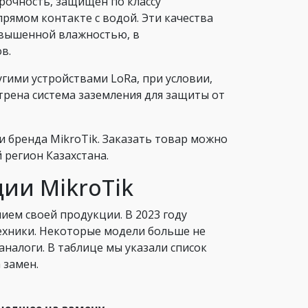
рочность, защищен по классу
рямом контакте с водой. Эти качества
овышенной влажностью, в
ов.
гими устройствами LoRa, при условии,
рена система заземления для защиты от
 бренда MikroTik. Заказать товар можно
 регион Казахстана.
ии MikroTik
ием своей продукции. В 2023 году
ехники. Некоторые модели больше не
аналоги. В таблице мы указали список
 замен.