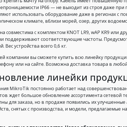
о крепить мачту на опору. Кабель имеет повышенную п
епроницаемости IP66 — не выходит из строя даже при п
ляют использовать оборудование даже в регионах с п
опическом климате, вблизи морей, озер, других водоем
на совместима с комплектом KNOT LR9, wAP KR9 или дру
ни поддерживают соответствующие частоты. Предусмот
. Вес устройства всего 0,6 кг.
ей компании вы сможете купить всю линейку продукции
лефону или на сайте. Возможна доставка товара в любой
новление линейки продукц
ния MikroTik постоянно работает над совершенствован
тов ждет большое обновление ассортимента сетевой т
пны для заказа, но в продаже появились их улучшенные 
йств, снятых с производства, и модели, предлагаемые на