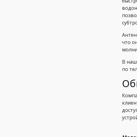
быстр
водон
позво
субтр
Антен
что о
молний
В наш
по те
Об
Компа
клиен
досту
устро