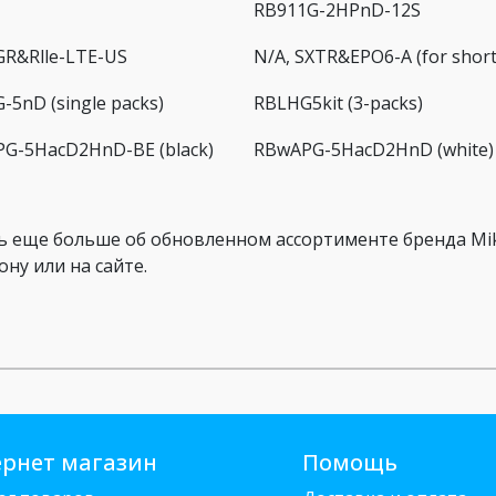
RB911G-2HPnD-12S
R&Rlle-LTE-US
N/A, SXTR&EPO6-A (for short
-5nD (single packs)
RBLHG5kit (3-packs)
G-5HacD2HnD-BE (black)
RBwAPG-5HacD2HnD (white)
ь еще больше об обновленном ассортименте бренда Mi
ону или на сайте.
рнет магазин
Помощь