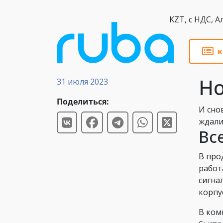
KZT,
к
Новости
Но
31 июля 2023
Поделиться:
И сно
ждали
Вс
В про
работ
сигна
корпу
В ком