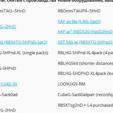
и, снятые с производства
Новое оборудование, вы
niTikU–5HnD
RBOmniTikUPA–5HnD
hAP ax lite (L4IG-2axD)
1G–2HnD
hAP ac² (RBD52G-HacD2HnD
A5 (RB5XTG-5HPnD-Sar2)
SXT SA5 ac (RBSXTG-5HPacD
-5HPnd-XL (single packs)
RBLHG-5HPnd-XL4pack (4 pa
RBLHG5kit (shorter distances
G-5HPnD
RBLHG-5HDPnD-XL4pack (lon
1UiAS-IN
LOO9UiGS-RM
-5ac60ad
CubeG-5ac60adpair (reconfiqu
RBSXTsg2nD + L4 purchased s
TG-2HnD