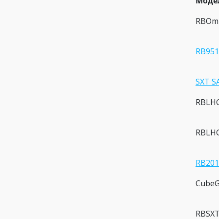
Модел
RBOm
RB95
SXT S
RBLHG
RBLH
RB201
CubeG
RBSX