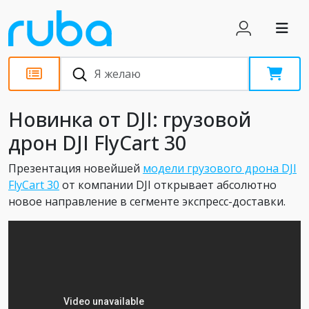
Новости
Новинка от DJI: грузовой
дрон DJI FlyCart 30
Презентация новейшей
модели грузового дрона DJI
FlyCart 30
от компании DJI открывает абсолютно
новое направление в сегменте экспресс-доставки.