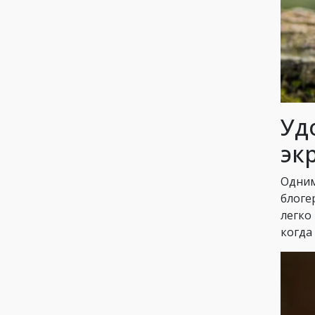
Уд
эк
Одним
блоге
легко
когда