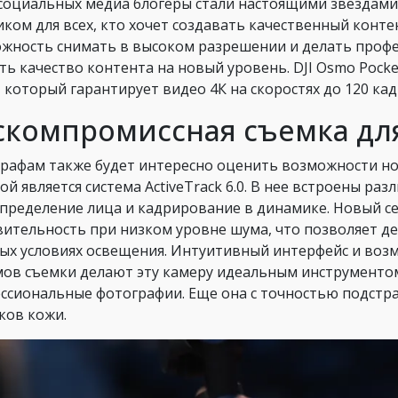
 социальных медиа блогеры стали настоящими звездами
иком для всех, кто хочет создавать качественный конте
жность снимать в высоком разрешении и делать проф
ть качество контента на новый уровень. DJI Osmo Poc
 который гарантирует видео 4К на скоростях до 120 кад
скомпромиссная съемка дл
рафам также будет интересно оценить возможности но
кой является система ActiveTrack 6.0. В нее встроены р
пределение лица и кадрирование в динамике.​ Новый с
вительность при низком уровне шума, что позволяет д
ых условиях освещения. Интуитивный интерфейс и воз
ов съемки делают эту камеру идеальным инструментом 
ссиональные фотографии. Еще она с точностью подстр
ков кожи.