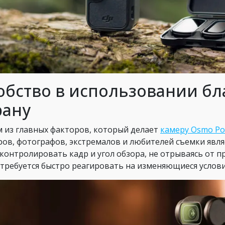
обство в использовании бл
рану
 из главных факторов, который делает
камеру Osmo Po
ров, фотографов, экстремалов и любителей съемки явля
 контролировать кадр и угол обзора, не отрываясь от п
 требуется быстро реагировать на изменяющиеся условия