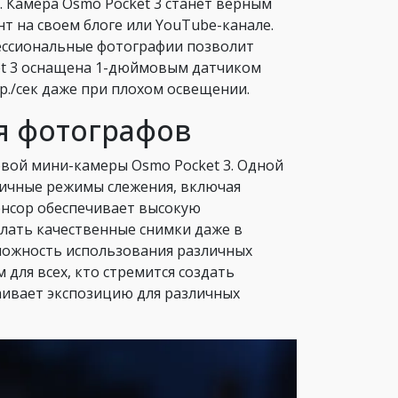
. Камера Osmo Pocket 3 станет верным
нт на своем блоге или YouTube-канале.
ессиональные фотографии позволит
ket 3 оснащена 1-дюймовым датчиком
р./сек даже при плохом освещении.
я фотографов
вой мини-камеры Osmo Pocket 3. Одной
азличные режимы слежения, включая
енсор обеспечивает высокую
елать качественные снимки даже в
можность использования различных
для всех, кто стремится создать
аивает экспозицию для различных