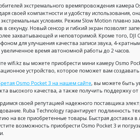
юбителей экстремального времяпровождения камера Osm
даря своей компактности и удобству использования, она
 экстремальных условиях. Режим Slow Motion плавно за
в в секунду. Новый сенсор и гибкий экран позволят зап
олее захватывающей и неповторимой. Кроме того, DJI 
фоном для улучшения качества записи звука, 4-кратн
 увеличенное время автономной работы до 2 часов.
йте wifi.kz вы можете приобрести мини камеру Osmo Poc
ационное устройство, которое поможет вам создавать 
ретая Osmo Pocket 3 на нашем сайте
, вы можете быть 
кта высокого качества, а также получить поддержку от
рдимся своей репутацией надежного поставщика элект
дование. Ruba Technology гарантирует подлинность те
тию на все приобретенные товары. Быстрая доставка в 
устите возможность приобрести Osmo Pocket 3 и погру
и.