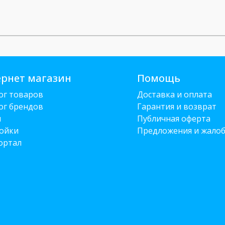
рнет магазин
Помощь
ог товаров
Доставка и оплата
ог брендов
Гарантия и возврат
и
Публичная оферта
ойки
Предложения и жало
ортал