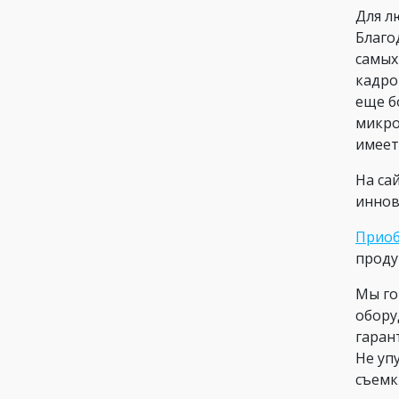
Для л
Благо
самых
кадро
еще б
микро
имеет
На са
иннов
Приоб
проду
Мы го
обору
гаран
Не уп
съемк