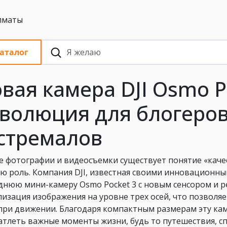
 с НДС, Алматы
аталог
вая камера DJI Osmo P
волюция для блогеров
стремалов
е фотографии и видеосъемки существует понятие «качес
ю роль. Компания DJI, известная своими инновационн
днюю мини-камеру Osmo Pocket 3 с новым сенсором и р
лизация изображения на уровне трех осей, что позволя
при движении. Благодаря компактным размерам эту каме
атлеть важные моменты жизни, будь то путешествия, 