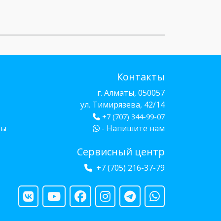
Контакты
г. Алматы, 050057
ул. Тимирязева, 42/14
+7 (707) 344-99-07
бы
- Напишите нам
Сервисный центр
+7 (705) 216-37-79