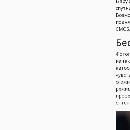
В эру
спутн
Возмо
подня
CMOS,
Бе
Фотог
из та
автоо
чувст
сложн
режим
профе
оттен