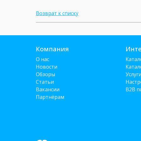
Возврат к списку
Компания
Инте
О нас
Катал
Новости
Катал
Обзоры
Услуг
Статьи
Настр
Вакансии
B2B п
Партнёрам