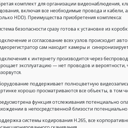
ретая комплект для организации видеонаблюдения, кл
дования, включая все необходимые провода и кабели,
только HDD). Преимущества приобретения комплекса:
стема безопасности сразу готова к установке из коробк
одключение и согласование всех узлов происходит авто
идеорегистратор сам находит камеры и синхронизируетс
одключения к интернету производится через беспроводн
прощает эксплуатацию — нет проводов и вероятности, ч
зорвутся.
борудование поддерживает полноцветную видеозапись 
артинке хорошо просматриваются все объекты, в том чи
редусмотрена функция отслеживания потенциально опас
ахождении в непосредственной близости потенциально 
оддержка системы кодирования H.265, все корпоратив
есанкционированного скачивания.