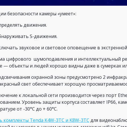
ии безопасности камеры «умеет»:
пределять движения.
бнаруживать S-движения.
ключать звуковое и световое оповещение в экстренной
ма цифрового шумоподавления и интеллектуальный ре
е — объекты и людей хорошо видны даже в сумерках и
одсвечивания охранной зоны предусмотрено 2 инфракр
красный свет обеспечивает хорошую просматриваемост
ючение к локальной сети производится через порт Ethe
сованием. Уровень защиты корпуса составляет IP66, к
ратуре от -30°C до + 60°C.
ь комплекты Tenda K4W-3TC и K8W-3TC
для видеонаблюд
вкой вы можете в нашем интернет-магазине wifi.kz. Са