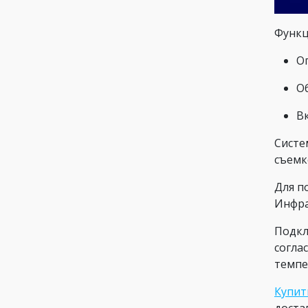
Функц
О
О
В
Систе
съемк
Для п
Инфра
Подкл
согла
темпе
Купит
доста