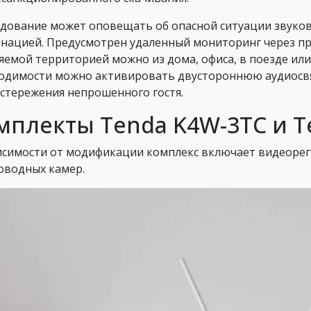
дование может оповещать об опасной ситуации звуков
нацией. Предусмотрен удаленный мониторинг через п
яемой территорией можно из дома, офиса, в поезде или
одимости можно активировать двустороннюю аудиосвя
стережения непрошенного гостя.
мплекты Tenda K4W-3TC и T
исимости от модификации комплекс включает видеореги
оводных камер.