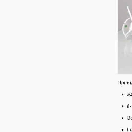
Преим
Же
8
В
С