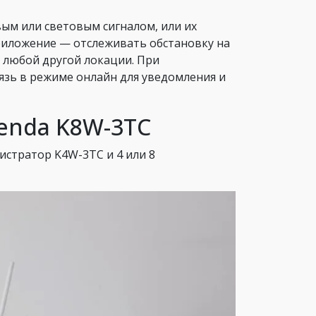
ым или световым сигналом, или их
риложение — отслеживать обстановку на
 любой другой локации. При
зь в режиме онлайн для уведомления и
enda K8W-3TC
стратор K4W-3TC и 4 или 8