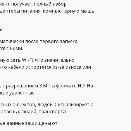
иент получает полный набор
 адаптеры питания, компьютерную мышь
и.
матически после первого запуска.
я с ними.
ую сеть Wi-Fi, что значительно
то кабели испортятся из-за износа или
с разрешением 3 МП в формате HD. На
сле удаленные.
ных объектов, людей. Сигнализирует о
опасных людей, транспорта.
ные данные защищены от