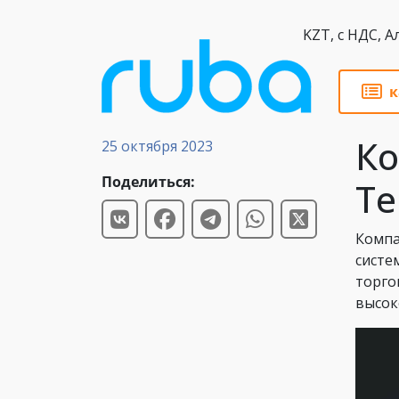
KZT,
к
Новости
Ко
25 октября 2023
Поделиться:
Te
Компа
систе
торго
высок