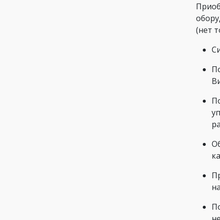
Приоб
обору
(нет 
Си
П
В
П
у
ра
О
к
П
н
П
н