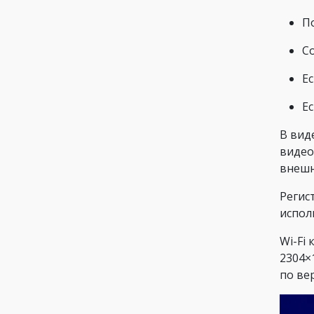
П
Со
Е
Е
В вид
видео
внешн
Регис
испол
Wi-Fi
2304×
по ве