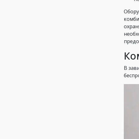
Обору
комби
охран
необх
предо
Ко
В зав
беспр