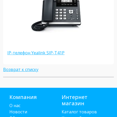
IP-телефон Yealink SIP-T41P
Возврат к списку
Компания
Интернет
магазин
О нас
Новости
Каталог товаров