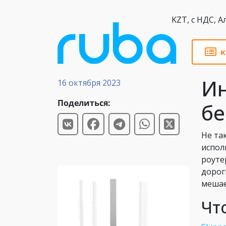
KZT,
к
Новости
Ин
16 октября 2023
Поделиться:
бе
Не та
испол
роуте
дорог
мешае
Чт