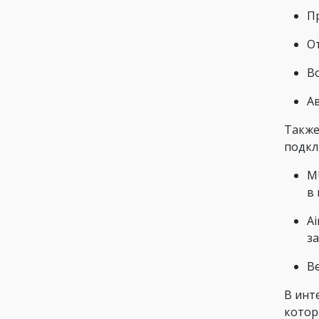
П
О
В
Ав
Также
подкл
M
в
Ai
з
Be
В инт
котор