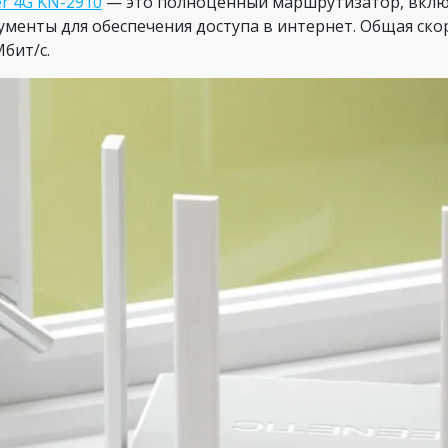
er 4G KN-2910
— это полноценный маршрутизатор, вклю
ументы для обеспечения доступа в интернет. Общая скор
Мбит/с.