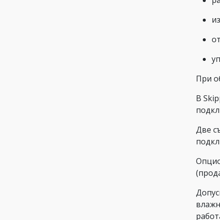
р
и
о
у
При о
В Ski
подкл
Две с
подкл
Опцио
(прод
Допус
влажн
работ