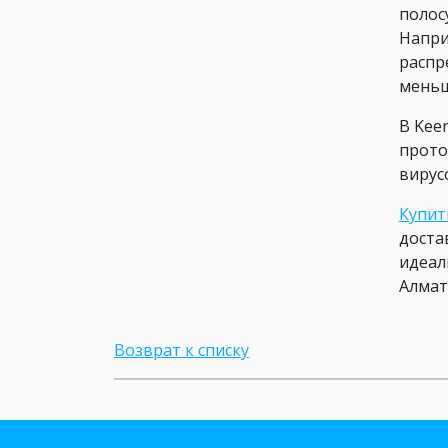
полос
Напри
распр
меньш
В Kee
прото
вирус
Купит
доста
идеал
Алмат
Возврат к списку