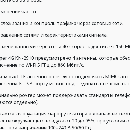
абота с SMS и USSD
зменение частот
тслеживание и контроль трафика через сотовые сети.
правление сетями и характеристиками сигнала.
бмене данными через сети 4G скорость достигает 150 Мб
pper 4G KN-2910 предусмотрено 4 антенны, которые об
ючение по Wi-Fi 5 ГГц до 860 Мбит/с.
ъемных LTE-антенны позволяют подключать MIMO-антен
ючения. К USB-порту можно подсоединять внешние нак
нально роутер может поддерживать стандарты телефони
аются отдельно).
кается эксплуатация маршрутизатора в диапазоне темпе
ости окружающего воздуха от 20 до 95%, при условии о
ает при напряжении 100–240 В 50/60 Гц.