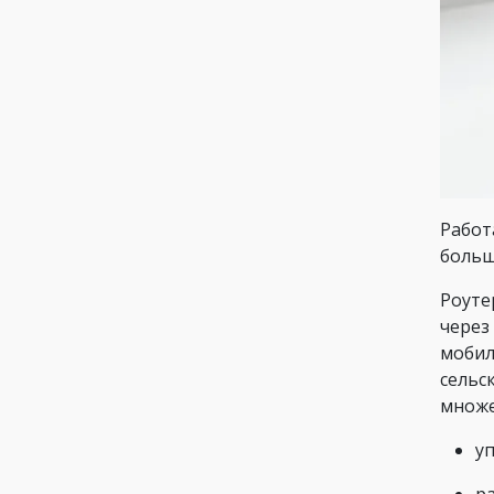
Работ
больш
Роуте
через
мобил
сельс
множе
у