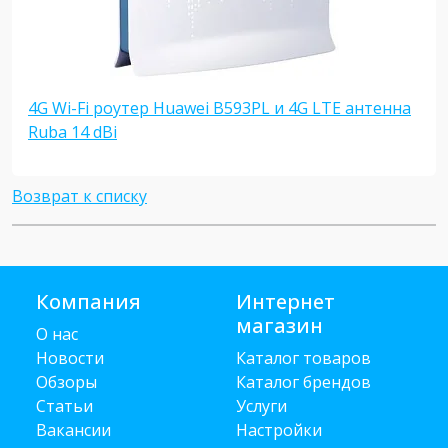
4G Wi-Fi роутер Huawei B593PL и 4G LTE антенна
Ruba 14 dBi
Возврат к списку
Компания
Интернет
магазин
О нас
Новости
Каталог товаров
Обзоры
Каталог брендов
Статьи
Услуги
Вакансии
Настройки