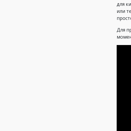
для к
или т
прост
Для п
момен