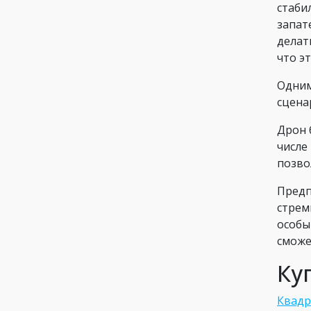
стаби
запат
делат
что э
Одним
сцена
Дрон 
числе 
позво
Предп
стрем
особы
сможе
Ку
Квадр