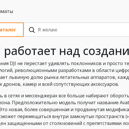
 с НДС, Алматы
аталог
I работает над создан
ния DJI не перестает удивлять поклонников и просто те
логий, революционными разработками в области цифро
ает львиную долю рынка летательных аппаратов, кажды
х дронов, камер и всей сопутствующих аксессуаров.
ь в сетях и мессенджерах все больше набирают обороты
рона. Предположительно модель получит название Avat
 Это новая, более совершенная и продвинутая модифик
сможет перемещаться внутри замкнутых пространств (н
ен защищенными от столкновений с препятствиями ло