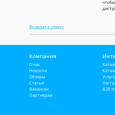
чтобы
дистр
Возврат к списку
Компания
Инте
О нас
Катал
Новости
Катал
Обзоры
Услуг
Статьи
Настр
Вакансии
B2B п
Партнёрам