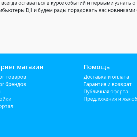
 всегда оставаться в курсе событий и первыми узнать 
ибьютеры DJI и будем рады порадовать вас новинками 
рнет магазин
Помощь
ог товаров
Доставка и оплата
ог брендов
Гарантия и возврат
и
Публичная оферта
ойки
Предложения и жало
ортал