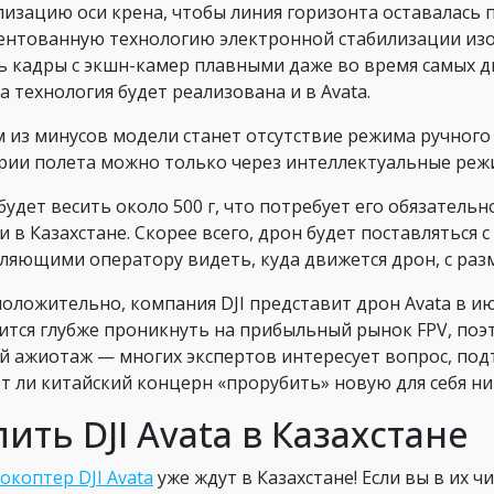
лизацию оси крена, чтобы линия горизонта оставалась п
ентованную технологию электронной стабилизации изоб
ь кадры с экшн-камер плавными даже во время самых 
та технология будет реализована и в Avata.
 из минусов модели станет отсутствие режима ручного 
рии полета можно только через интеллектуальные ре
будет весить около 500 г, что потребует его обязательн
и в Казахстане. Скорее всего, дрон будет поставляться с
ляющими оператору видеть, куда движется дрон, с ра
оложительно, компания DJI представит дрон Avata в ию
ится глубже проникнуть на прибыльный рынок FPV, по
й ажиотаж — многих экспертов интересует вопрос, подт
т ли китайский концерн «прорубить» новую для себя ни
пить DJI Avata в Казахстане
окоптер DJI Avata
уже ждут в Казахстане! Если вы в их ч