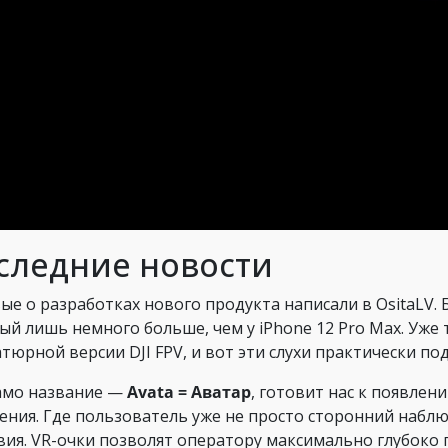
следние новости
ые о разработках нового продукта написали в OsitaLV.
ый лишь немного больше, чем у iPhone 12 Pro Max. Уже 
тюрной версии DJI FPV, и вот эти слухи практически п
амо название —
Avata = Аватар
, готовит нас к появле
ения. Где пользователь уже не просто сторонний наблю
вия. VR-очки позволят оператору максимально глубоко п