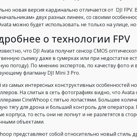
льно новая версия кардинально отличается от DJI FPV. 
начальникам» двух разных линеек, со своими особеннос
Avata можно будет использовать не только на улице, но
дробнее о технологии FPV
известно, что DJI Avata получит сенсор CMOS оптическо
твенную съемку даже в сумерках или при недостатке ес
ную погоду). По мнению экспертов, по качеству фото и 
вующему флагману DJI Mini 3 Pro.
 из самых интересных конструктивных особенностей н
ллеров. На слитых в сеть фотографиях видно, что Ava
ллерами CineWhoop с пятью лопастями. Большее колич
ую тягу для дрона и больший контроль для оператора.
ые корпуса, то есть они не лопнут и не разлетятся в ст
чными объектами.
hoop представляют собой относительно новый стиль д