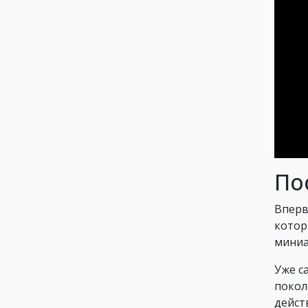
По
Вперв
котор
миниа
Уже с
покол
дейст