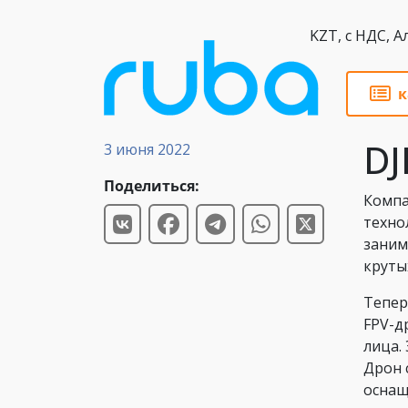
KZT,
к
Новости
DJ
3 июня 2022
Поделиться:
Компа
техно
заним
круты
Тепер
FPV-д
лица.
Дрон 
оснащ