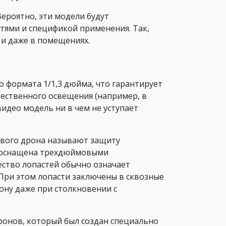
Вероятно, эти модели будут
тями и спецификой применения. Так,
 и даже в помещениях.
го формата 1/1,3 дюйма, что гарантирует
тественного освещения (например, в
видео модель ни в чем не уступает
ового дрона называют защиту
ta оснащена трехдюймовыми
ество лопастей обычно означает
 При этом лопасти заключены в сквозные
орону даже при столкновении с
ронов, который был создан специально