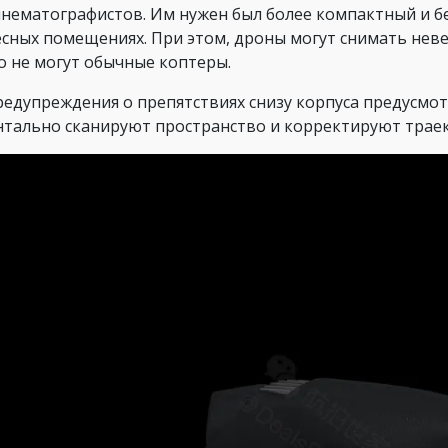
инематографистов. Им нужен был более компактный и б
есных помещениях. При этом, дроны могут снимать неве
о не могут обычные коптеры.
редупреждения о препятствиях снизу корпуса предусмо
тально сканируют пространство и корректируют траек