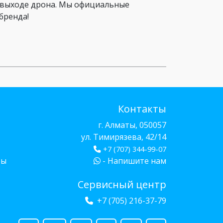
о выходе дрона. Мы официальные
бренда!
Контакты
г. Алматы, 050057
ул. Тимирязева, 42/14
+7 (707) 344-99-07
бы
- Напишите нам
Сервисный центр
+7 (705) 216-37-79