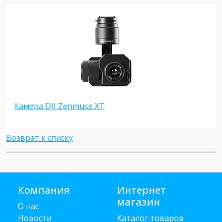
Камера DJI Zenmuse XT
Возврат к списку
Компания
Интернет
магазин
О нас
Новости
Каталог товаров