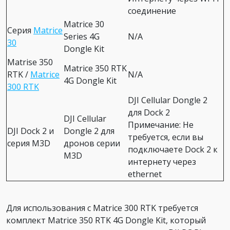
соединение
Matrice 30
Серия
Matrice
Series 4G
N/A
30
Dongle Kit
Matrise 350
Matrice 350 RTK
RTK /
Matrice
N/A
4G Dongle Kit
300 RTK
DJI Cellular Dongle 2
для Dock 2
DJI Cellular
Примечание: Не
DJI Dock 2 и
Dongle 2 для
требуется, если вы
серия M3D
дронов серии
подключаете Dock 2 к
M3D
интернету через
ethernet
Для использования с Matrice 300 RTK требуется
комплект Matrice 350 RTK 4G Dongle Kit, который