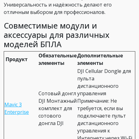
Универсальность и надёжность делают его
отличным выбором для профессионалов.
Совместимые модули и
аксессуары для различных
моделей БПЛА
Обязательные
Дополнительные
Продукт
элементы
элементы
DJI Cellular Dongle для
пульта
дистанционного
Сотовый донгл
управления
DJI Монтажный
Примечание: Не
Mavic 3
комплект для
требуется, если вы
Enterprise
сотового
подключаете пульт
донгла DJI
дистанционного
управления к
Интернету через Wi-Fi