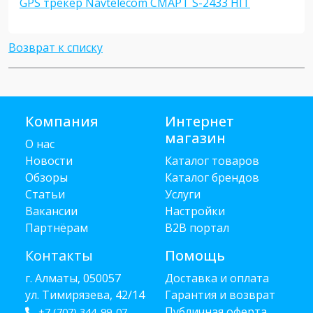
GPS трекер Navtelecom СМАРТ S-2433 HIT
Возврат к списку
Компания
Интернет
магазин
О нас
Новости
Каталог товаров
Обзоры
Каталог брендов
Статьи
Услуги
Вакансии
Настройки
Партнёрам
B2B портал
Контакты
Помощь
г. Алматы, 050057
Доставка и оплата
ул. Тимирязева, 42/14
Гарантия и возврат
Публичная оферта
+7 (707) 344-99-07