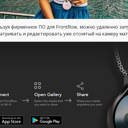
ьзуя фирменное ПО для FrontRow, можно удаленно зап
атривать и редактировать уже отснятый на камеру мат