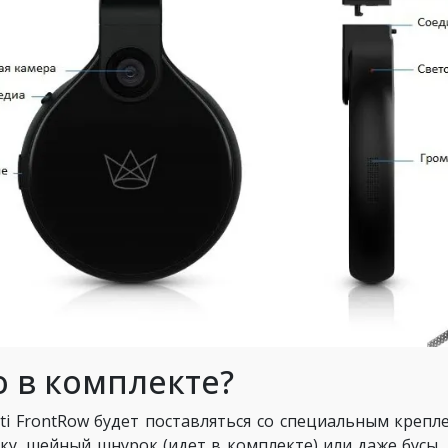
о в комплекте?
iti FrontRow будет поставляться со специальным кре
ку, шейный шнурок (идет в комплекте) или даже бусы.