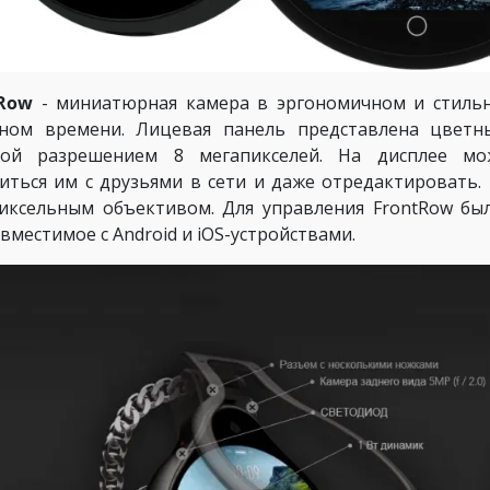
tRow
- миниатюрная камера в эргономичном и стильн
ном времени. Лицевая панель представлена цвет
рой разрешением 8 мегапикселей. На дисплее мо
иться им с друзьями в сети и даже отредактировать. 
иксельным объективом. Для управления FrontRow бы
овместимое с Android и iOS-устройствами.