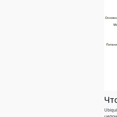
Чт
Ubiqu
цепоч