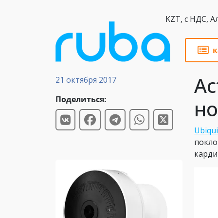
KZT,
к
Новости
Ac
21 октября 2017
Поделиться:
но
Ubiqui
покло
карди