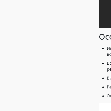
Ос
И
в
В
р
В
Р
О