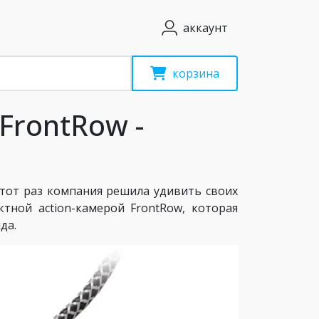
аккаунт
корзина
 FrontRow -
тот раз компания решила удивить своих
тной action-камерой FrontRow, которая
да.