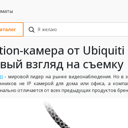
 с НДС, Алматы
аталог
tion-камера от Ubiquiti
вый взгляд на съемку
ti
- мировой лидер на рынке видеонаблюдения. Но в э
нников не IP камерой для дома или офиса, а компак
нально отличается от всех предыдущих продуктов брен