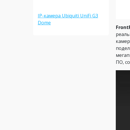
IP-камера Ubiquiti UniFi G3
Dome
Fron
реаль
каме
подел
мегап
ПО, с