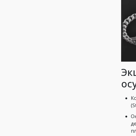
Эк
ос
К
(S
О
де
пл