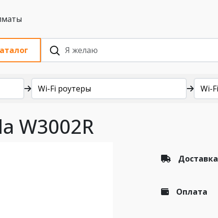
 с НДС, Алматы
аталог
Wi-Fi роутеры
Wi-Fi
nda W3002R
Доставка
Оплата