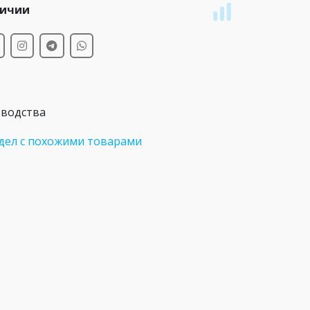
личии
зводства
дел с похожими товарами