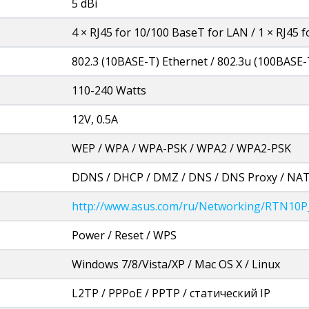
5 dBi
4 × RJ45 for 10/100 BaseT for LAN / 1 × RJ45
802.3 (10BASE-T) Ethernet / 802.3u (100BASE-
110-240 Watts
12V, 0.5A
WEP / WPA / WPA-PSK / WPA2 / WPA2-PSK
DDNS / DHCP / DMZ / DNS / DNS Proxy / NAT
http://www.asus.com/ru/Networking/RTN10P_V
Power / Reset / WPS
Windows 7/8/Vista/XP / Mac OS X / Linux
L2TP / PPPoE / PPTP / статический IP