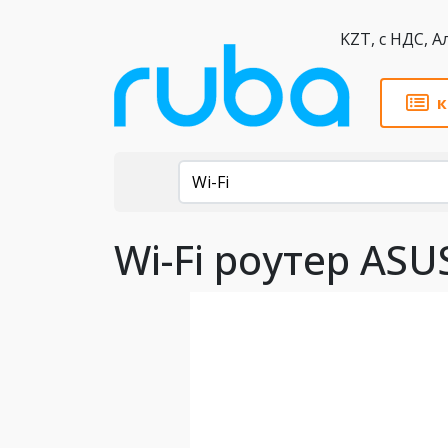
KZT,
к
Каталог
Wi-Fi
Wi-Fi роутер ASU