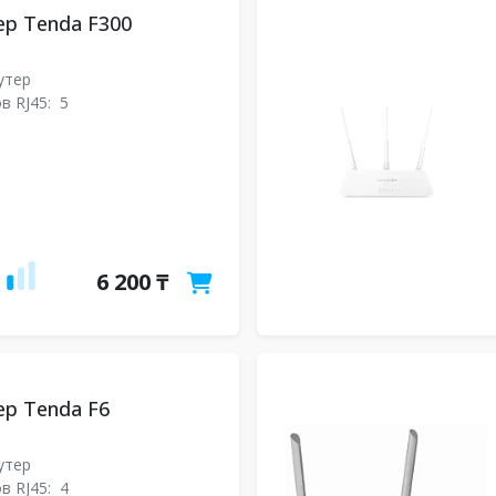
ер Tenda F300
утер
в RJ45:
5
6 200 ₸
ер Tenda F6
утер
в RJ45:
4