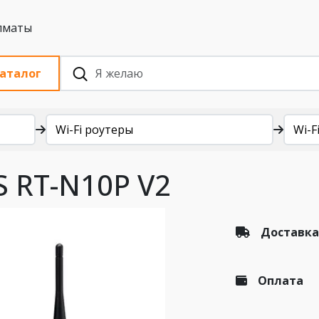
 с НДС, Алматы
аталог
Wi-Fi роутеры
Wi-Fi
S RT-N10P V2
Доставка
Оплата