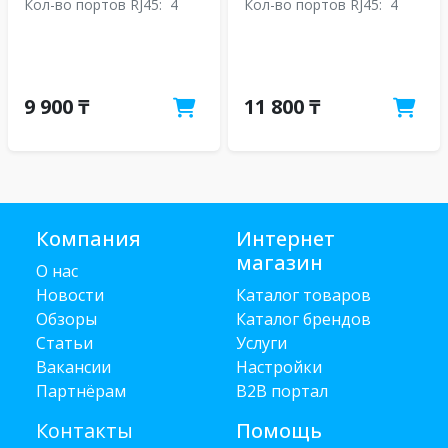
Кол-во портов RJ45:
4
Кол-во портов RJ45:
4
9 900 ₸
11 800 ₸
Компания
Интернет
магазин
О нас
Новости
Каталог товаров
Обзоры
Каталог брендов
Статьи
Услуги
Вакансии
Настройки
Партнёрам
B2B портал
Контакты
Помощь