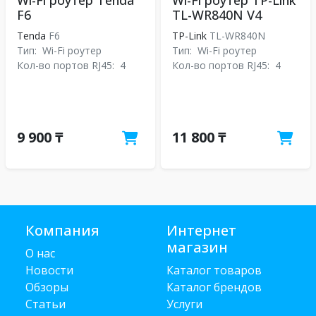
Wi-Fi роутер Tenda
Wi-Fi роутер TP-Link
F6
TL-WR840N V4
Tenda
F6
TP-Link
TL-WR840N
Тип:
Wi-Fi роутер
Тип:
Wi-Fi роутер
Кол-во портов RJ45:
4
Кол-во портов RJ45:
4
9 900 ₸
11 800 ₸
Компания
Интернет
магазин
О нас
Новости
Каталог товаров
Обзоры
Каталог брендов
Статьи
Услуги