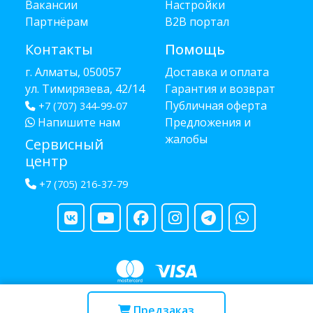
Вакансии
Настройки
Партнёрам
B2B портал
Контакты
Помощь
г. Алматы, 050057
Доставка и оплата
ул. Тимирязева, 42/14
Гарантия и возврат
Публичная оферта
+7 (707) 344-99-07
Напишите нам
Предложения и
жалобы
Сервисный
центр
+7 (705) 216-37-79
Copyright © 2013 - 2026 RUBA - разработано
webula.kz
Предзаказ