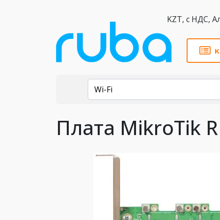
KZT,
к
Каталог
Wi-Fi
Плата MikroTik 