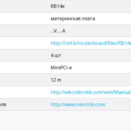
RB14e
материнская плата
…V, …A
http://i.mt.lv/routerboard/files/RB
4 шт
MiniPCI-e
12 m
http://wiki.mikrotik.com/wiki/Manua
еля
http://www.mikrotik.com/