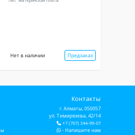
Тип:
материнская плата
Нет в наличии
Предзаказ
Контакты
г. Алматы, 050057
ул. Тимирязева, 42/14
+7 (707) 344-99-07
бы
- Напишите нам