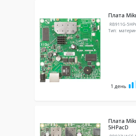
Плата Mik
RB911G-5H
Тип:
материн
1 день
Плата Mik
5HPacD