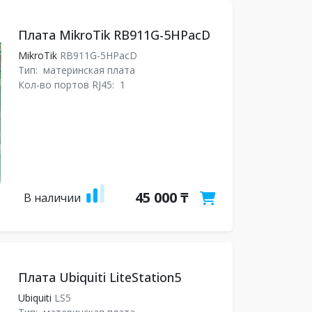
Плата MikroTik RB911G-5HPacD
MikroTik
RB911G-5HPacD
Тип:
материнская плата
Кол-во портов RJ45:
1
45 000 ₸
В наличии
Плата Ubiquiti LiteStation5
Ubiquiti
LS5