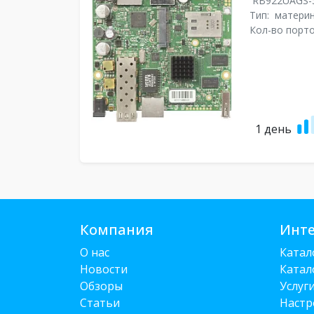
RB922UAGS-
Тип:
материн
Кол-во порто
1 день
Компания
Инте
О нас
Катал
Новости
Катал
Обзоры
Услуг
Статьи
Настр