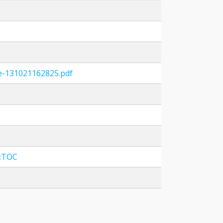
14e-131021162825.pdf
l:TOC