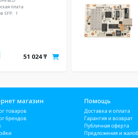
5HPacD
ская плата
в SFP:
1
51 024 ₸
рнет магазин
Помощь
ог товаров
Доставка и оплата
ог брендов
Гарантия и возврат
и
Публичная оферта
ойки
Предложения и жало