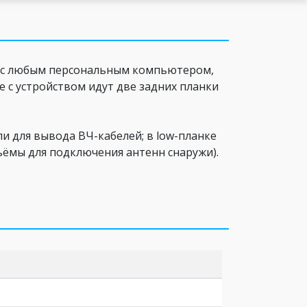
ся с любым персональным компьютером,
е с устройством идут две задних планки
и для вывода ВЧ-кабелей; в low-планке
зъёмы для подключения антенн снаружи).