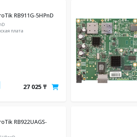
roTik RB911G-5HPnD
PnD
ская плата
27 025 ₸
roTik RB922UAGS-