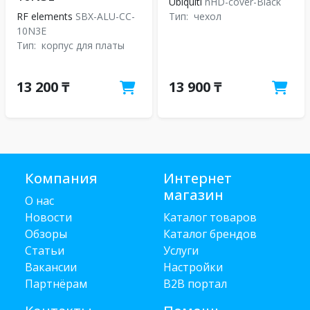
Ubiquiti
nHD-cover-Black
RF elements
SBX-ALU-CC-
Тип:
чехол
10N3E
Тип:
корпус для платы
13 200 ₸
13 900 ₸
Компания
Интернет
магазин
О нас
Новости
Каталог товаров
Обзоры
Каталог брендов
Статьи
Услуги
Вакансии
Настройки
Партнёрам
B2B портал