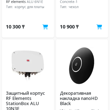
RF elements
ALU 6N1E
Concrete-1
Тип:
корпус для платы
Тип:
чехол
10 300 ₸
10 900 ₸
Защитный корпус
Декоративная
RF Elements
накладка nanoHD
StationBox ALU
Black
10N3E