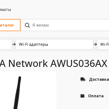
 с НДС, Алматы
аталог
Wi-Fi адаптеры
Wi-Fi
FA Network AWUS036AX
Доставка
Оплата