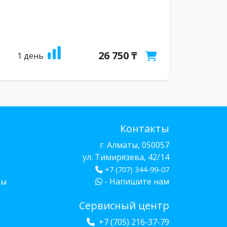
26 750 ₸
1 день
Контакты
г. Алматы, 050057
ул. Тимирязева, 42/14
+7 (707) 344-99-07
бы
- Напишите нам
Сервисный центр
+7 (705) 216-37-79