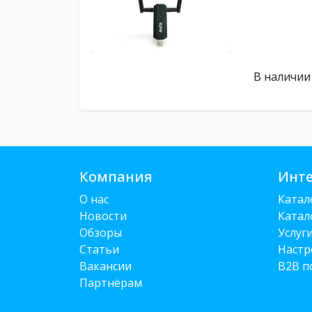
В наличии
Компания
Инте
О нас
Катал
Новости
Катал
Обзоры
Услуг
Статьи
Настр
Вакансии
B2B п
Партнёрам