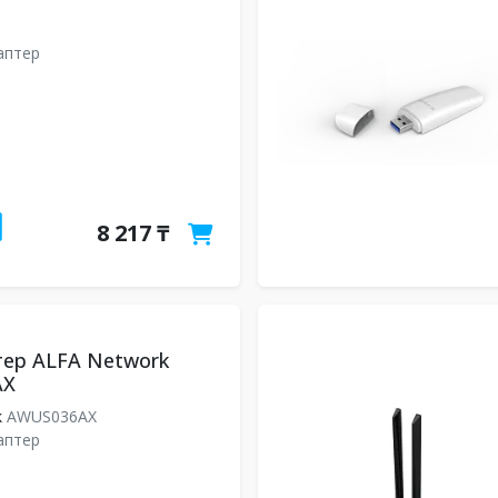
даптер
8 217 ₸
ер ALFA Network
AX
k
AWUS036AX
даптер