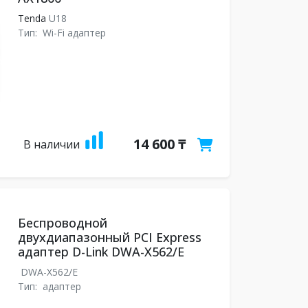
Tenda
U18
Тип:
Wi-Fi адаптер
14 600 ₸
В наличии
Беспроводной
двухдиапазонный PCI Express
адаптер D-Link DWA-X562/E
DWA-X562/E
Тип:
адаптер