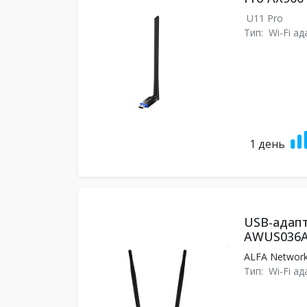
U11 Pro
Тип:
Wi-Fi а
1 день
USB-адапт
AWUS036
ALFA Networ
Тип:
Wi-Fi а