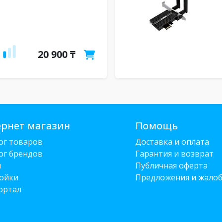
20 900 ₸
рнет магазин
Помощь
ог товаров
Доставка и оплата
ог брендов
Гарантия и возврат
и
Публичная оферта
ойки
Предложения и жало
ортал