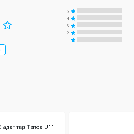
5
4
3
2
1
в
 6 адаптер Tenda U11