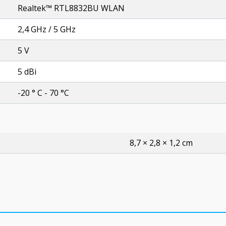
Realtek™ RTL8832BU WLAN
2,4 GHz / 5 GHz
5 V
5 dBi
-20 ° С - 70 °C
8,7 × 2,8 × 1,2 cm