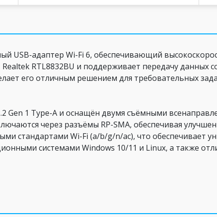
й USB-адаптер Wi-Fi 6, обеспечивающий высокоскорос
Realtek RTL8832BU и поддерживает передачу данных со 
 делает его отличным решением для требовательных зада
3.2 Gen 1 Type-A и оснащён двумя съёмными всенаправ
лючаются через разъёмы RP-SMA, обеспечивая улучшенн
ми стандартами Wi-Fi (a/b/g/n/ac), что обеспечивает у
ионными системами Windows 10/11 и Linux, а также отл