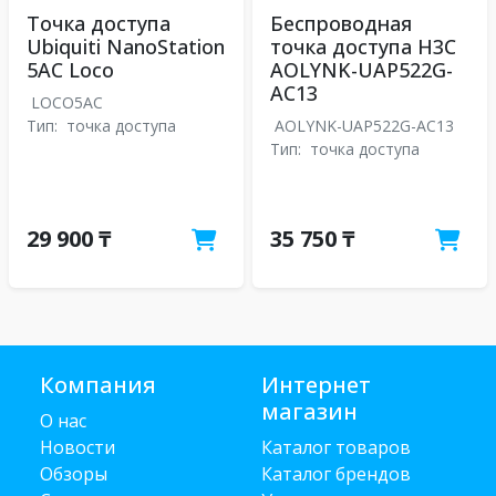
Точка доступа
Беспроводная
Ubiquiti NanoStation
точка доступа H3C
5AC Loco
AOLYNK-UAP522G-
AC13
LOCO5AC
Тип:
точка доступа
AOLYNK-UAP522G-AC13
Тип:
точка доступа
29 900 ₸
35 750 ₸
Компания
Интернет
магазин
О нас
Новости
Каталог товаров
Обзоры
Каталог брендов