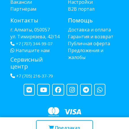
Вакансии
Настройки
Партнёрам
B2B портал
Контакты
Помощь
г. Алматы, 050057
Доставка и оплата
ул. Тимирязева, 42/14
Гарантия и возврат
Публичная оферта
+7 (707) 344-99-07
Напишите нам
Предложения и
жалобы
Сервисный
центр
+7 (705) 216-37-79
Copyright © 2013 - 2026 RUBA - разработано
webula.kz
Предзаказ