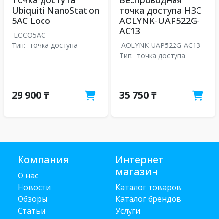
Точка доступа
Беспроводная
Ubiquiti NanoStation
точка доступа H3C
5AC Loco
AOLYNK-UAP522G-
AC13
LOCO5AC
Тип:
точка доступа
AOLYNK-UAP522G-AC13
Тип:
точка доступа
29 900 ₸
35 750 ₸
Компания
Интернет
магазин
О нас
Новости
Каталог товаров
Обзоры
Каталог брендов
Статьи
Услуги