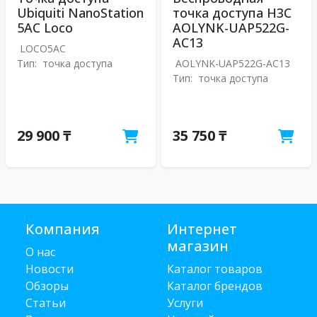
Ubiquiti NanoStation
точка доступа H3C
5AC Loco
AOLYNK-UAP522G-
AC13
LOCO5AC
Тип:
точка доступа
AOLYNK-UAP522G-AC13
Тип:
точка доступа
29 900 ₸
35 750 ₸
Компания
Интернет
магазин
О нас
Новости
Каталог товаров
Обзоры
Каталог брендов
Статьи
Услуги