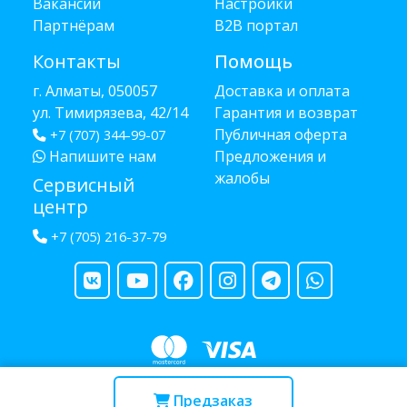
Вакансии
Настройки
Партнёрам
B2B портал
Контакты
Помощь
г. Алматы, 050057
Доставка и оплата
ул. Тимирязева, 42/14
Гарантия и возврат
Публичная оферта
+7 (707) 344-99-07
Напишите нам
Предложения и
жалобы
Сервисный
центр
+7 (705) 216-37-79
Copyright © 2013 - 2026 RUBA - разработано
webula.kz
Предзаказ