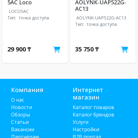
5AC Loco
AOLYNK-UAP522G-
AC13
LOCO5AC
Тип:
точка доступа
AOLYNK-UAP522G-AC13
Тип:
точка доступа
29 900 ₸
35 750 ₸
Компания
Интернет
магазин
О нас
Новости
Каталог товаров
Обзоры
Каталог брендов
Статьи
Услуги
Вакансии
Настройки
Партнёрам
B2B портал