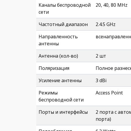
Каналы беспроводной
20, 40, 80 MHz
сети
Частотный диапазон
2.4.5 GHz
Направленность
всенаправленн
антенны
Антенна (кол-во)
2 шт
Поляризация
Полное разнес
Усиление антенны
3 dBi
Режимы
Access Point
беспроводной сети
Порты и интерфейсы
2 порта с авто
порта)