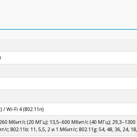
s
0
) / Wi-Fi 4 (802.11n)
–260 Мбит/с (20 МГц); 13,5–600 Мбит/с (40 МГц); 29,3–1300 М
ит/с; 802.11b: 11, 5,5, 2 и 1 Мбит/с; 802.11g: 54, 48, 36, 24, 