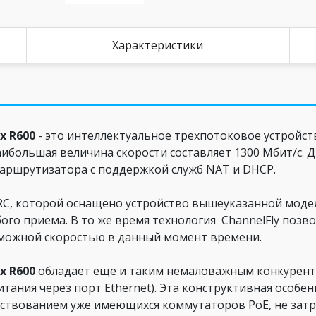
Характеристики
x R600
- это интеллектуальное трехпотоковое устройст
большая величина скорости составляет 1300 Мбит/с. Ди
аршрутизатора с поддержкой служб NAT и DHCP.
RC, которой оснащено устройство вышеуказанной моде
бого приема. В то же время технология ChannelFly поз
зможной скоростью в данный момент времени.
x R600
обладает еще и таким немаловажным конкурен
итания через порт Ethernet). Эта конструктивная особе
йствованием уже имеющихся коммутаторов PoE, не затр