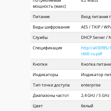
Потребляемая
6.2 Watts
мощность (макс)
Питание
Вход питания по
Виды шифрования
AES / TKIP / W
Службы
DHCP Server / 
Спецификация
http://a030f85
r600-ru.pdf
Кнопки
Кнопка питания
Индикаторы
Индикатор пи
Тип точки доступа
enterprise
Диапазоны частот
2,4 GHz / 5 GHz
Цвет
белый