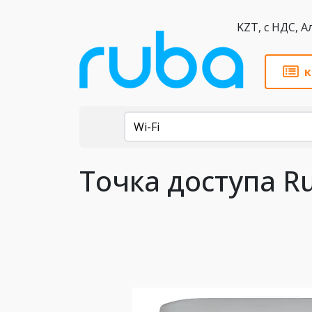
KZT,
к
Каталог
Wi-Fi
Точка доступа Ru