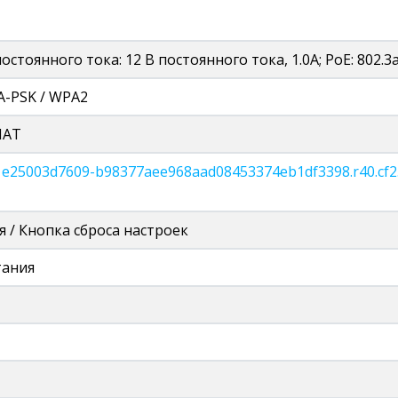
стоянного тока: 12 В постоянного тока, 1.0A; PoE: 802.3a
PA-PSK / WPA2
NAT
c1e25003d7609-b98377aee968aad08453374eb1df3398.r40.cf2.
 / Кнопка сброса настроек
тания