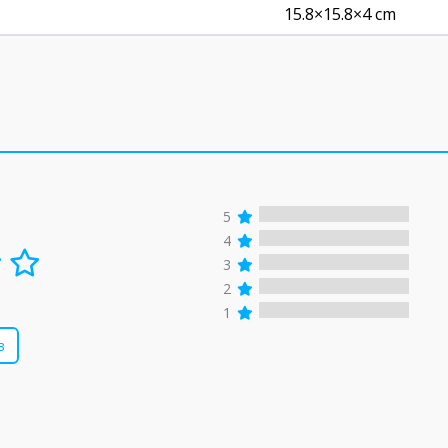
15.8×15.8×4 cm
5
4
3
2
1
в