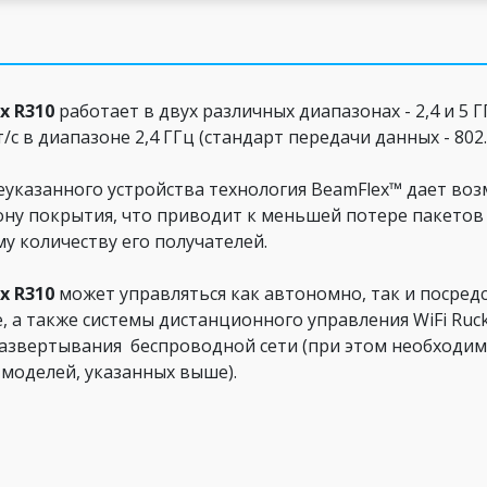
x R310
работает в двух различных диапазонах - 2,4 и 5 
/с в диапазоне 2,4 ГГц (стандарт передачи данных - 802.
казанного устройства технология BeamFlex™ дает возм
и зону покрытия, что приводит к меньшей потере пакето
у количеству его получателей.
x R310
может управляться как автономно, так и посре
 а также системы дистанционного управления WiFi Rucku
развертывания беспроводной сети (при этом необходи
моделей, указанных выше).