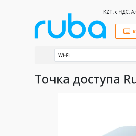
KZT,
к
Каталог
Wi-Fi
Точка доступа Ru