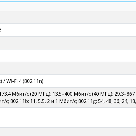
s
2
) / Wi-Fi 4 (802.11n)
173.4 Мбит/с (20 МГц); 13.5–400 Мбит/с (40 МГц); 29,3–867 М
ит/с; 802.11b: 11, 5,5, 2 и 1 Мбит/с; 802.11g: 54, 48, 36, 24, 