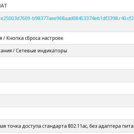
NAT
c1e25003d7609-b98377aee968aad08453374eb1df3398.r40.cf2.
 / Кнопка сброса настроек
ания / Сетевые индикаторы
я точка доступа стандарта 802.11ac, без адаптера пит