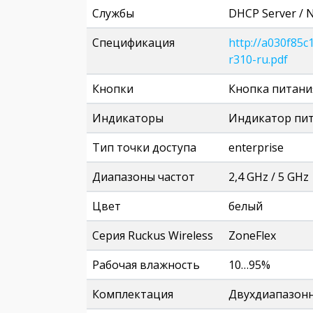
Службы
DHCP Server / 
Спецификация
http://a030f85
r310-ru.pdf
Кнопки
Кнопка питания
Индикаторы
Индикатор пит
Тип точки доступа
enterprise
Диапазоны частот
2,4 GHz / 5 GHz
Цвет
белый
Серия Ruckus Wireless
ZoneFlex
Рабочая влажность
10…95%
Комплектация
Двухдиапазонна