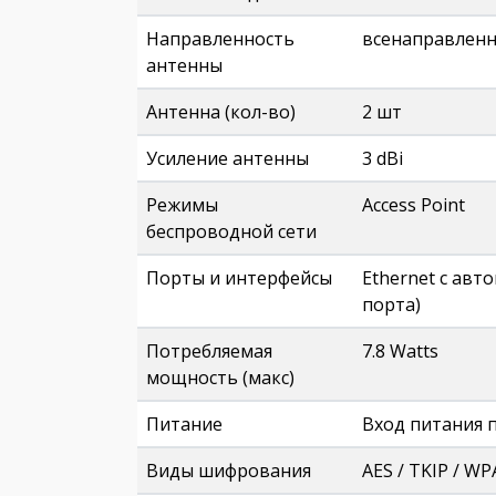
Направленность
всенаправленн
антенны
Антенна (кол-во)
2 шт
Усиление антенны
3 dBi
Режимы
Access Point
беспроводной сети
Порты и интерфейсы
Ethernet с авт
порта)
Потребляемая
7.8 Watts
мощность (макс)
Питание
Вход питания по
Виды шифрования
AES / TKIP / W