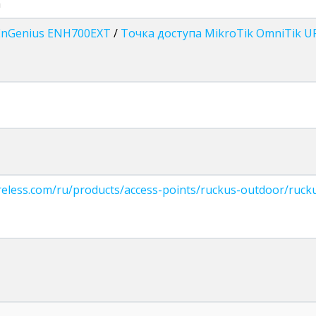
а
 EnGenius ENH700EXT
/
Точка доступа MikroTik OmniTik U
reless.com/ru/products/access-points/ruckus-outdoor/ruck