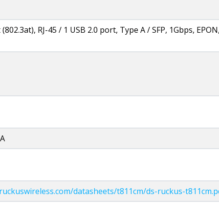
(802.3at), RJ-45 / 1 USB 2.0 port, Type A / SFP, 1Gbps, EPON
 A
.ruckuswireless.com/datasheets/t811cm/ds-ruckus-t811cm.p