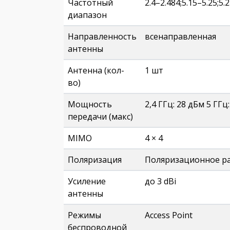
Частотный
2.4–2.484;5.15–5.25;5.
диапазон
Направленность
всенаправленная
антенны
Антенна (кол-
1 шт
во)
Мощность
2,4 ГГц: 28 дБм 5 ГГ
передачи (макс)
MIMO
4 × 4
Поляризация
Поляризационное ра
Усиление
до 3 dBi
антенны
Режимы
Access Point
беспроводной