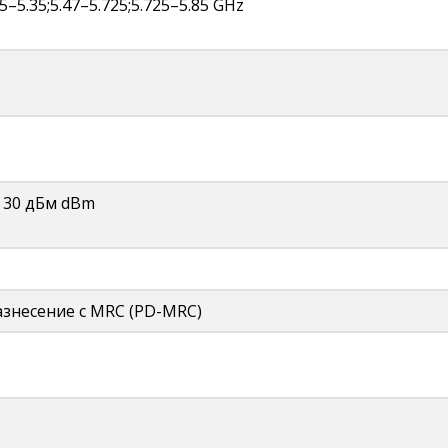
25–5.35;5.47–5.725;5.725–5.85 GHz
ц: 30 дБм dBm
знесение с MRC (PD-MRC)