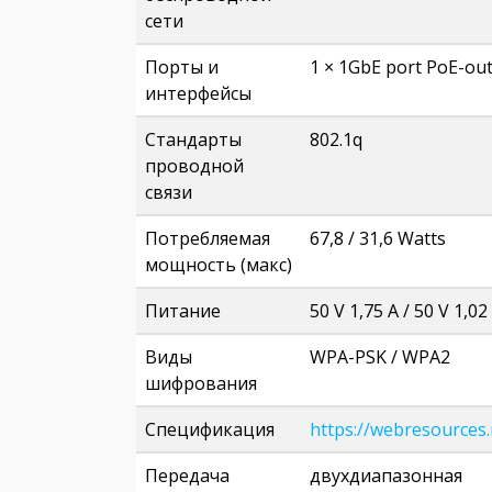
сети
Порты и
1 × 1GbE port PoE-out 
интерфейсы
Стандарты
802.1q
проводной
связи
Потребляемая
67,8 / 31,6 Watts
мощность (макс)
Питание
50 V 1,75 А / 50 V 1,02
Виды
WPA-PSK / WPA2
шифрования
Спецификация
https://webresources
Передача
двухдиапазонная