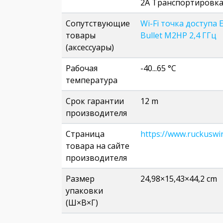
2A Транспортировк
Сопутствующие
Wi-Fi точка доступа
товары
Bullet M2HP 2,4 ГГц
(аксессуары)
Рабочая
-40...65 °C
температура
Срок гарантии
12 m
производителя
Страница
https://www.ruckuswi
товара на сайте
производителя
Размер
24,98×15,43×44,2 cm
упаковки
(Ш×В×Г)