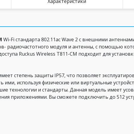
Характеристики
M
Wi-Fi стандарта 802.11ac Wave 2 с внешними антеннам
в- радиочастотного модуля и антенны, с помощью кот
доступа Ruckus Wireless T811-CM подходит для установки
 имеет степень защиты IP57, что позволяет эксплуатир
ть ими, используя физические или виртуальные устройст
ие технологии и стандарты. Данная модель имеет ус
ения приложениями. Вы сможете подключить до 512 устр