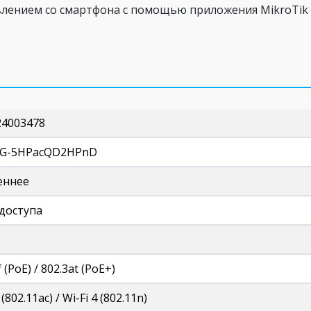
влением со смартфона с помощью приложения MikroTik 
24003478
G-5HPacQD2HPnD
еннее
 доступа
 (PoE) / 802.3at (PoE+)
 (802.11ac) / Wi-Fi 4 (802.11n)