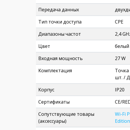
Передача данных
двухд
Тип точки доступа
CPE
Диапазоны частот
2,4 GH
Цвет
белый
Входная мощность
27 W
Комплектация
Точка 
шт. /
Корпус
IP20
Сертификаты
CE/RED
Сопутствующие товары
Wi-Fi 
(аксессуары)
Edition