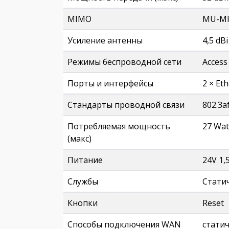
MIMO
MU-M
Усиление антенны
4,5 dBi
Режимы беспроводной сети
Access
Порты и интерфейсы
2 × Et
Стандарты проводной связи
802.3af
Потребляемая мощность
27 Wat
(макс)
Питание
24V 1,
Службы
Cтатич
Кнопки
Reset
Способы подключения WAN
статич