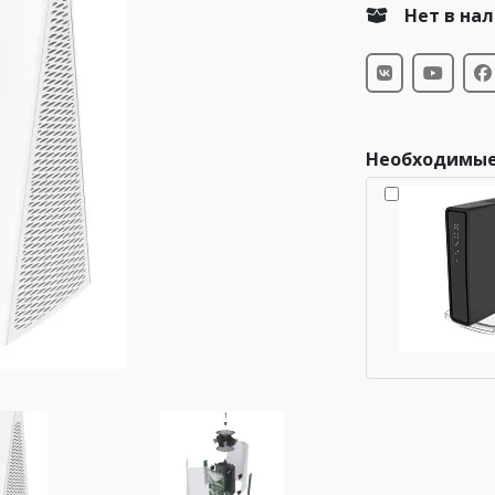
Нет в на
Необходимые
Wi-Fi роутер MikroTik hAP
ac
Что это?
66 964 ₸