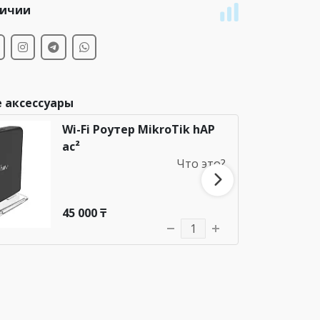
личии
 аксессуары
Wi-Fi Роутер MikroTik hAP
ac²
Что это?
45 000 ₸