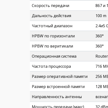
Скорость передачи
867 и 
Дальность действия
100 m
Частотный диапазон
2.4и5 
HPBW по горизонтали
360°
HPBW по веритикали
360°
Операционная система
Router
Частота процессора
716 M
Размер оперативной памяти
256 M
Размер встроенной памяти
128 M
Направленность антенны
всена
Мощность передачи (макс)
32 dB