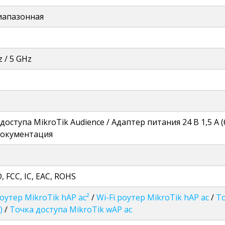
иапазонная
z / 5 GHz
доступа MikroTik Audience / Адаптер питания 24 В 1,5 А (б
 Документация
, FCC, IC, EAC, ROHS
Роутер MikroTik hAP ac²
/
Wi-Fi роутер MikroTik hAP ac
/
То
)
/
Точка доступа MikroTik wAP ac