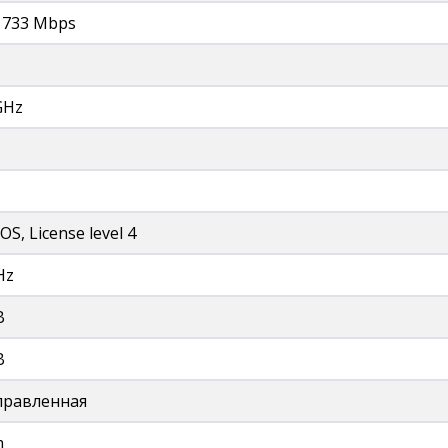
1733 Mbps
GHz
OS, License level 4
Hz
B
B
правленная
m