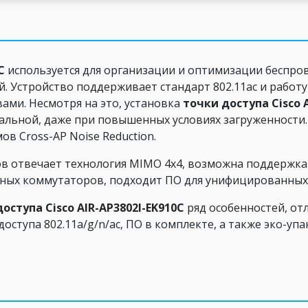
C
используется для организации и оптимизации беспров
. Устройство поддерживает стандарт 802.11ac и работ
ами. Несмотря на это, установка
точки доступа Cisco 
альной, даже при повышенных условиях загруженности.
в Cross-AP Noise Reduction.
 отвечает технология MIMO 4х4, возможна поддержка ши
ных коммутаторов, подходит ПО для унифицированных 
оступа Cisco AIR-AP3802I-EK910C
ряд особенностей, от
оступа 802.11a/g/n/ac, ПО в комплекте, а также эко-упа