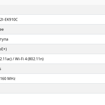
2I-EK910C
ее
ступа
oE+)
2.11ac) / Wi-Fi 4 (802.11n)
s
, 160 MHz