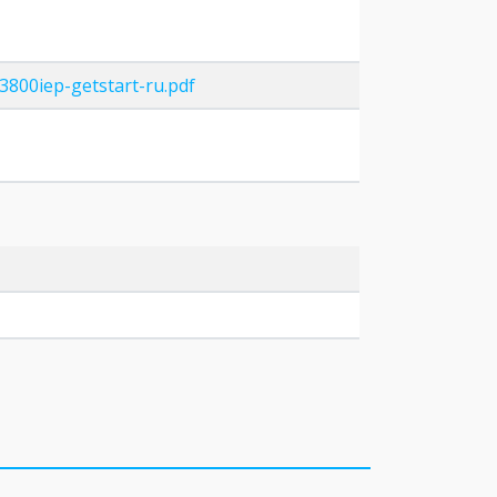
3800iep-getstart-ru.pdf