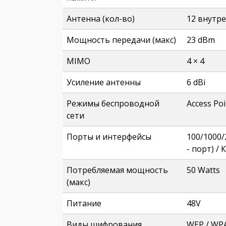
Антенна (кол-во)
12 внутр
Мощность передачи (макс)
23 dBm
MIMO
4 × 4
Усиление антенны
6 dBi
Режимы беспроводной
Access Poi
сети
Порты и интерфейсы
100/1000/
- порт) /
Потребляемая мощность
50 Watts
(макс)
Питание
48V
Виды шифрования
WEP / WP