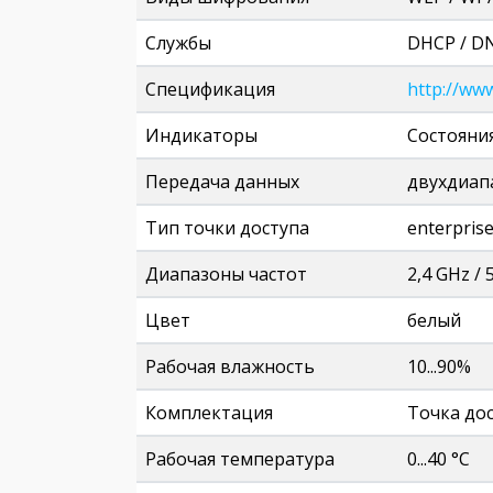
Службы
DHCP / D
Спецификация
http://ww
Индикаторы
Состояния
Передача данных
двухдиап
Тип точки доступа
enterpris
Диапазоны частот
2,4 GHz / 
Цвет
белый
Рабочая влажность
10...90%
Комплектация
Точка дос
Рабочая температура
0...40 °C