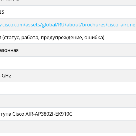
NS
w.cisco.com/assets/global/RU/about/brochures/cisco_airone
 (статус, работа, предупреждение, ошибка)
азонная
e
5 GHz
тупа Cisco AIR-AP3802I-EK910C