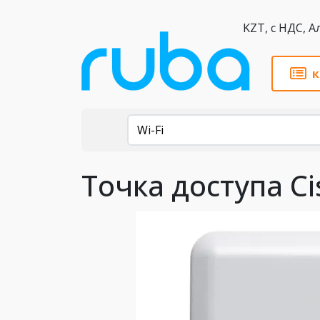
KZT,
к
Каталог
Wi-Fi
Точка доступа Ci