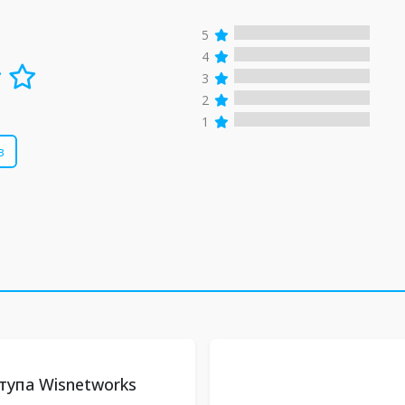
5
4
3
2
1
в
тупа Wisnetworks