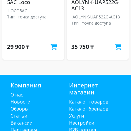
5AC Loco
AOLYNK-UAP522G-
AC13
LOCO5AC
Тип:
точка доступа
AOLYNK-UAP522G-AC13
Тип:
точка доступа
29 900 ₸
35 750 ₸
Компания
Интернет
магазин
О нас
Новости
Каталог товаров
Обзоры
Каталог брендов
Статьи
Услуги
Вакансии
Настройки
Партнёрам
B2B портал