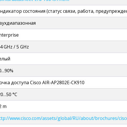
ндикатор состояния (статус связи, работа, предупрежде
вухдиапазонная
nterprise
,4 GHz / 5 GHz
елый
0…90%
очка доступа Cisco AIR-AP2802E-CK910
20…50 °C
2 m
ttp://www.cisco.com/assets/global/RU/about/brochures/cisc