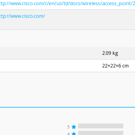
ttp://www.cisco.com/c/en/us/td/docs/wireless/access_point/
ttp://www.cisco.com/
2.09 kg
22×22×6 cm
5
4