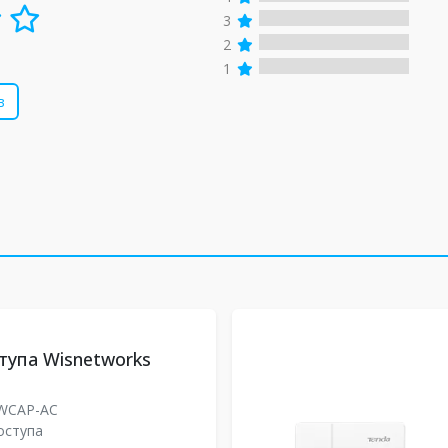
3
2
1
в
тупа Wisnetworks
WCAP-AC
оступа