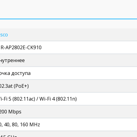
isco
IR-AP2802E-CK910
нутреннее
очка доступа
02.3at (PoE+)
i-Fi 5 (802.11ac) / Wi-Fi 4 (802.11n)
200 Mbps
0, 40, 80, 160 MHz