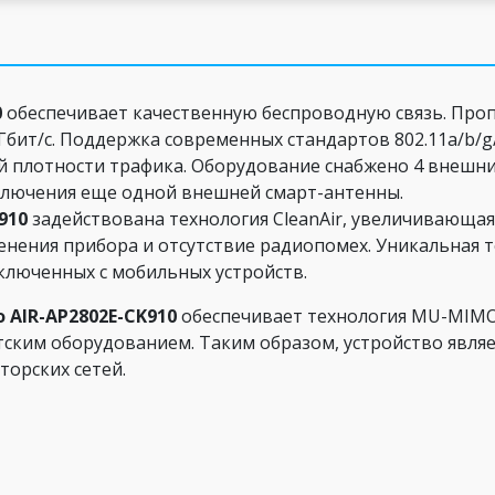
0
обеспечивает качественную беспроводную связь. Проп
 Гбит/с. Поддержка современных стандартов 802.11a/b/
й плотности трафика. Оборудование снабжено 4 внешн
одключения еще одной внешней смарт-антенны.
910
задействована технология CleanAir, увеличивающая
нения прибора и отсутствие радиопомех. Уникальная те
ключенных с мобильных устройств.
o AIR-AP2802E-CK910
обеспечивает технология MU-MIMO
ским оборудованием. Таким образом, устройство явля
торских сетей.