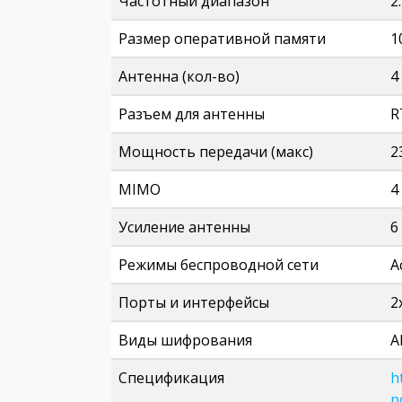
Частотный диапазон
2
Размер оперативной памяти
1
Антенна (кол-во)
4
Разъем для антенны
R
Мощность передачи (макс)
2
MIMO
4
Усиление антенны
6
Режимы беспроводной сети
A
Порты и интерфейсы
2
Виды шифрования
A
Спецификация
h
p