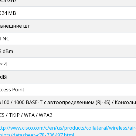
.4.5 GHz
024 MB
 внешние шт
TNC
3 dBm
 × 4
 dBi
ccess Point
x100 / 1000 BASE-T с автоопределением (RJ-45) / Консольн
ES / TKIP / WPA / WPA2
ttp://www.cisco.com/c/en/us/products/collateral/wireless/ai
oints/datasheet-c78-736497.html