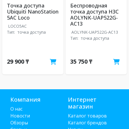
Точка доступа
Беспроводная
Ubiquiti NanoStation
точка доступа H3C
5AC Loco
AOLYNK-UAP522G-
AC13
LOCO5AC
Тип:
точка доступа
AOLYNK-UAP522G-AC13
Тип:
точка доступа
29 900 ₸
35 750 ₸
Компания
Интернет
магазин
О нас
Новости
Каталог товаров
Обзоры
Каталог брендов