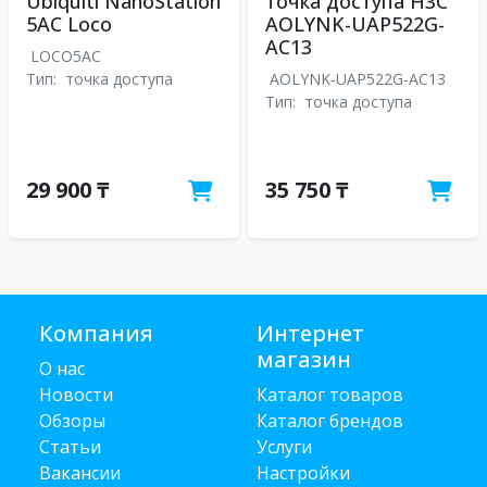
Ubiquiti NanoStation
точка доступа H3C
5AC Loco
AOLYNK-UAP522G-
AC13
LOCO5AC
Тип:
точка доступа
AOLYNK-UAP522G-AC13
Тип:
точка доступа
29 900 ₸
35 750 ₸
Компания
Интернет
магазин
О нас
Новости
Каталог товаров
Обзоры
Каталог брендов
Статьи
Услуги
Вакансии
Настройки