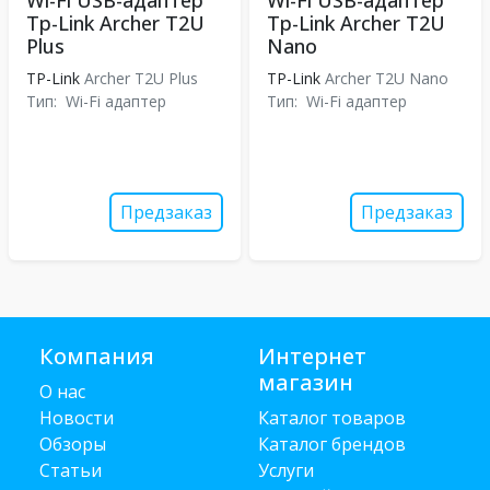
Wi-Fi USB-адаптер
Wi-Fi USB-адаптер
Tp-Link Archer T2U
Tp-Link Archer T2U
Plus
Nano
TP-Link
Archer T2U Plus
TP-Link
Archer T2U Nano
Тип:
Wi-Fi адаптер
Тип:
Wi-Fi адаптер
Предзаказ
Предзаказ
Компания
Интернет
магазин
О нас
Новости
Каталог товаров
Обзоры
Каталог брендов
Статьи
Услуги