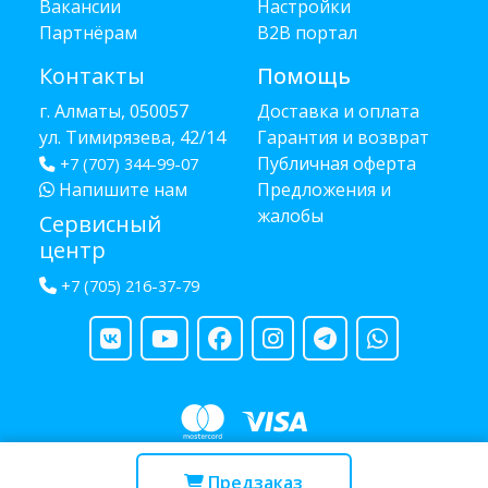
Вакансии
Настройки
Партнёрам
B2B портал
Контакты
Помощь
г. Алматы, 050057
Доставка и оплата
ул. Тимирязева, 42/14
Гарантия и возврат
Публичная оферта
+7 (707) 344-99-07
Напишите нам
Предложения и
жалобы
Сервисный
центр
+7 (705) 216-37-79
Copyright © 2013 - 2026 RUBA - разработано
webula.kz
Предзаказ