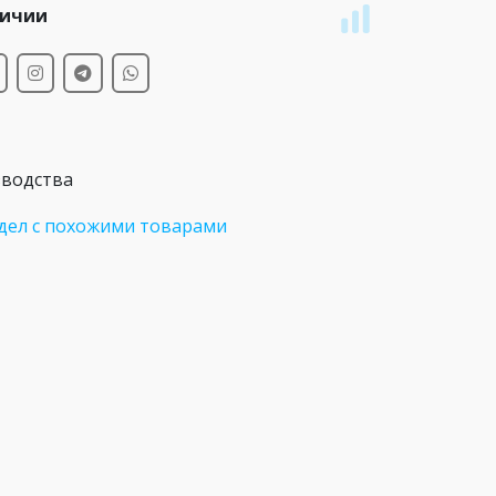
личии
зводства
дел с похожими товарами