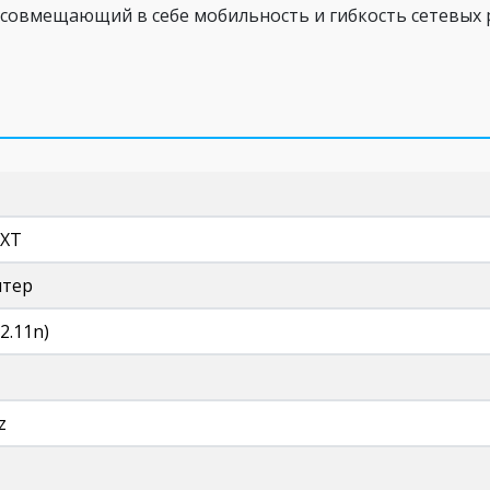
совмещающий в себе мобильность и гибкость сетевых 
EXT
птер
02.11n)
z