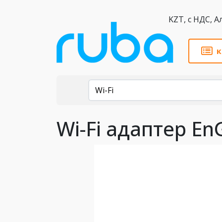
KZT,
к
Каталог
Wi-Fi
Wi-Fi адаптер E