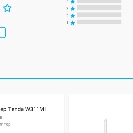
4
3
2
1
в
тер Tenda W311MI
MI
даптер