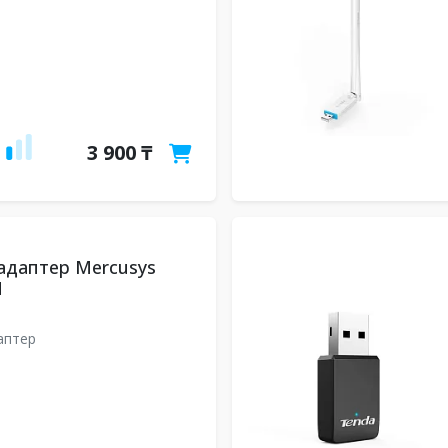
3 900 ₸
-адаптер Mercusys
M
даптер