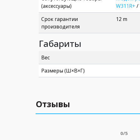
(аксессуары)
W311R+
/
Срок гарантии
12 m
производителя
Габариты
Вес
Размеры (Ш×В×Г)
Отзывы
0/5