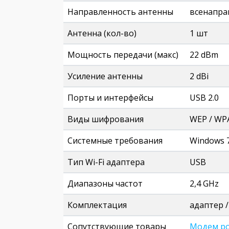
Направленность антенны
всенапра
Антенна (кол-во)
1 шт
Мощность передачи (макс)
22 dBm
Усиление антенны
2 dBi
Порты и интерфейсы
USB 2.0
Виды шифрования
WEP / WP
Системные требования
Windows 7 
Тип Wi-Fi адаптера
USB
Диапазоны частот
2,4 GHz
Комплектация
адаптер /
Сопутствующие товары
Модем ро