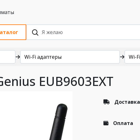
 с НДС, Алматы
аталог
Wi-Fi адаптеры
Wi-Fi
nGenius EUB9603EXT
Доставка
Оплата