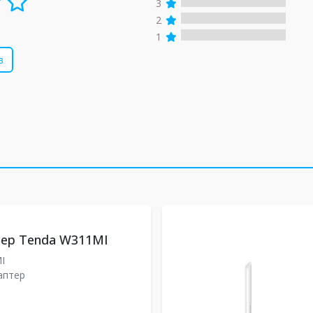
3
2
1
в
тер Tenda W311MI
MI
даптер