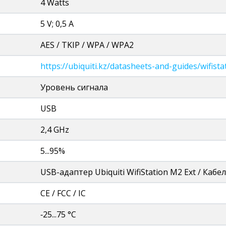
4 Watts
5 V; 0,5 A
AES / TKIP / WPA / WPA2
https://ubiquiti.kz/datasheets-and-guides/wifist
Уровень сигнала
USB
2,4 GHz
5...95%
USB-адаптер Ubiquiti WifiStation M2 Ext / Кабе
CE / FCC / IC
‑25...75 °C