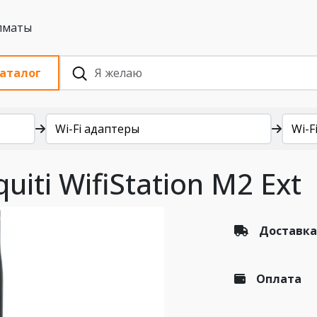
 с НДС, Алматы
аталог
Wi-Fi адаптеры
Wi-Fi
uiti WifiStation M2 Ext
Доставка
Оплата