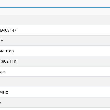
49409147
U+
адаптер
 (802.11n)
bps
 MHz
z