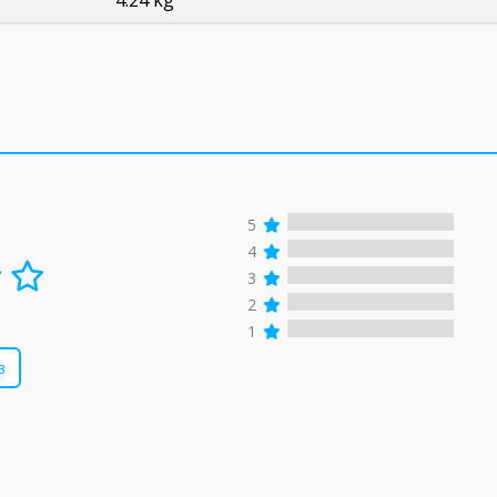
4.24 kg
5
4
3
2
1
в