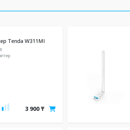
тер Tenda W311MI
MI
даптер
3 900 ₸