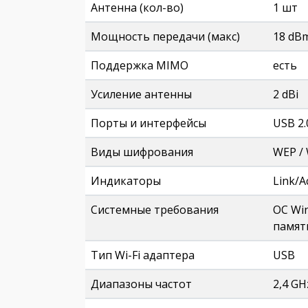
Антенна (кол-во)
1 шт
Мощность передачи (макс)
18 dB
Поддержка MIMO
есть
Усиление антенны
2 dBi
Порты и интерфейсы
USB 2.
Виды шифрования
WEP /
Индикаторы
Link/A
Системные требования
ОС Wi
памят
Тип Wi-Fi адаптера
USB
Диапазоны частот
2,4 GH