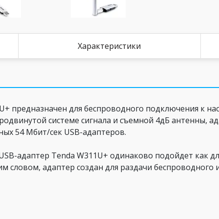
Характеристики
U+ предназначен для беспроводного подключения к на
 продвинутой системе сигнала и съемной 4дБ антенны, а
чных 54 Мбит/сек USB-адаптеров.
й USB-адаптер Tenda W311U+ одинаково подойдет как д
м словом, адаптер создан для раздачи беспроводного ин