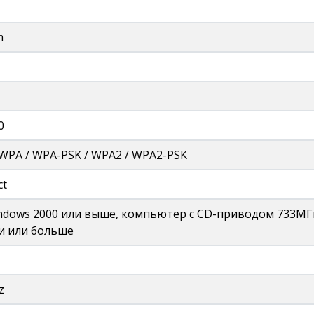
m
0
 WPA / WPA-PSK / WPA2 / WPA2-PSK
ct
ndows 2000 или выше, компьютер с CD-приводом 733МГ
и или больше
z