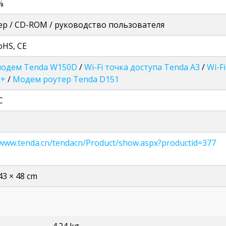
%
ер / CD-ROM / руководство пользователя
oHS, CE
 модем Tenda W150D
/
Wi-Fi точка доступа Tenda A3
/
Wi-F
R+
/
Модем роутер Tenda D151
C
/www.tenda.cn/tendacn/Product/show.aspx?productid=377
 43 × 48 cm