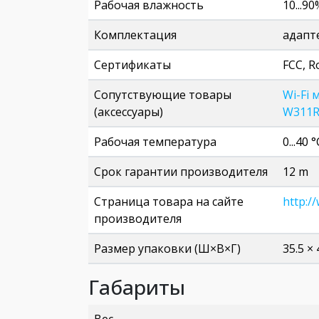
Рабочая влажность
10...90
Комплектация
адапт
Сертификаты
FCC, R
Сопутствующие товары
Wi-Fi
(аксессуары)
W311
Рабочая температура
0...40 °
Срок гарантии производителя
12 m
Страница товара на сайте
http:/
производителя
Размер упаковки (Ш×В×Г)
35.5 ×
Габариты