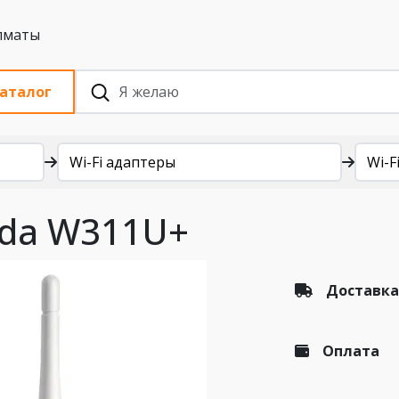
 с НДС, Алматы
аталог
Wi-Fi адаптеры
Wi-Fi
nda W311U+
Доставка
Оплата