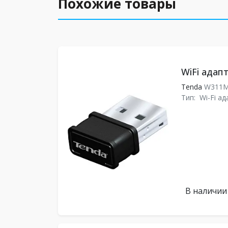
Похожие товары
WiFi адап
Tenda
W311
Тип:
Wi-Fi а
В наличии