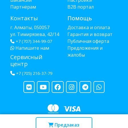
Вакансии
Настройки
Партнёрам
B2B портал
Контакты
Помощь
г. Алматы, 050057
Доставка и оплата
ул. Тимирязева, 42/14
Гарантия и возврат
Публичная оферта
+7 (707) 344-99-07
Напишите нам
Предложения и
жалобы
Сервисный
центр
+7 (705) 216-37-79
Copyright © 2013 - 2026 RUBA - разработано
webula.kz
Предзаказ