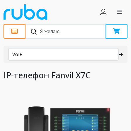
Каталог
VoIP
IР-телефон Fanvil X7C