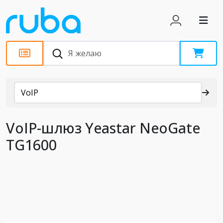
Каталог
VoIP
VoIP-шлюз Yeastar NeoGate
TG1600