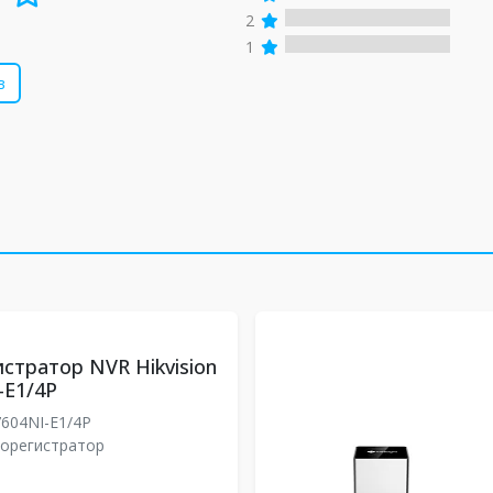
2
1
в
стратор NVR Hikvision
-E1/4P
604NI-E1/4P
еорегистратор