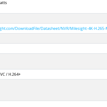
atts
ight.com/DownloadFile/Datasheet/NVR/Milesight-4K-H.265-
EVC / Н.264+