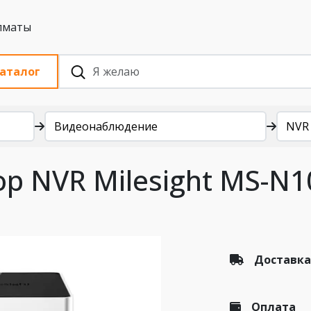
 с НДС, Алматы
аталог
Видеонаблюдение
NVR
р NVR Milesight MS-N
Доставка
Оплата