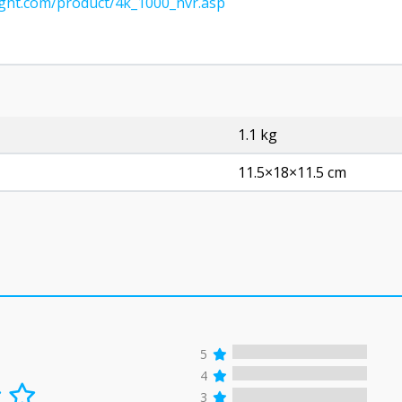
ight.com/product/4k_1000_nvr.asp
1.1 kg
11.5×18×11.5 cm
5
4
3