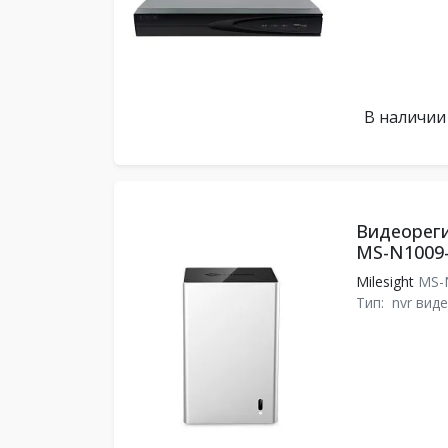
В наличии
Видеореги
MS-N1009
Milesight
MS-
Тип:
nvr вид