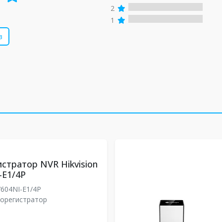
2
1
в
стратор NVR Hikvision
-E1/4P
604NI-E1/4P
еорегистратор