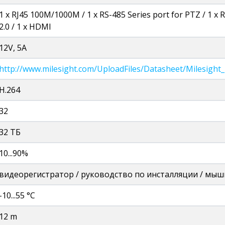
1 х RJ45 100M/1000M / 1 х RS-485 Series port for PTZ / 1 х 
2.0 / 1 х HDMI
12V, 5A
http://www.milesight.com/UploadFiles/Datasheet/Milesigh
H.264
32
32 ТБ
10...90%
видеорегистратор / руководство по инсталляции / мышк
-10...55 °C
12 m