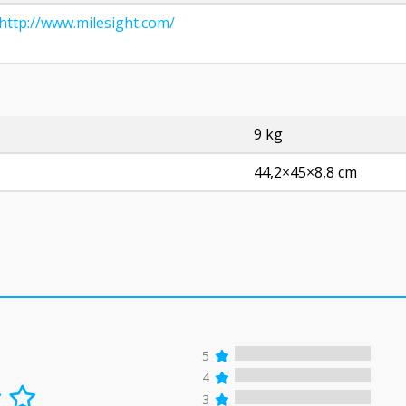
http://www.milesight.com/
9 kg
44,2×45×8,8 cm
5
4
3