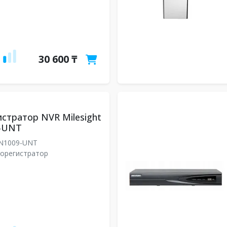
30 600 ₸
стратор NVR Milesight
-UNT
N1009-UNT
еорегистратор