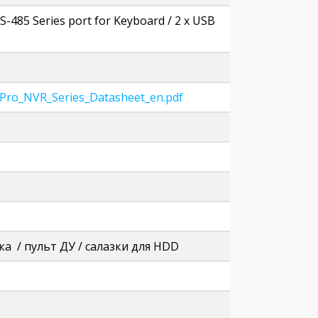
RS-485 Series port for Keyboard / 2 х USB
t_Pro_NVR_Series_Datasheet_en.pdf
а / пульт ДУ / салазки для HDD